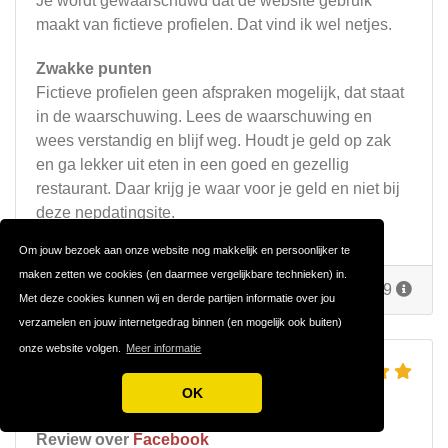
Je wordt gewaarschuwd dat de website gebruik
maakt van fictieve profielen. Dat vind ik wel netjes.
Zwakke punten
Fictieve profielen geen afspraken mogelijk, dat staat
in de waarschuwing. Lees de waarschuwing en
wees verstandig en blijf weg. Houdt je geld op zak
en ga lekker uit eten in een goed en gezellig
restaurant. Daar krijg je waar voor je geld en niet bij
deze nepdatingsite.
Om jouw bezoek aan onze website nog makkelijk en persoonlijker te
maken zetten we cookies (en daarmee vergelijkbare technieken) in.
Reageer
Door
Dirk
op 20 juni 2019
Met deze cookies kunnen wij en derde partijen informatie over jou
verzamelen en jouw internetgedrag binnen (en mogelijk ook buiten)
onze website volgen.
Meer informatie
FACEBOOK DATING
OK
DIT KAN JE VERWACHTEN
Review over
Facebook