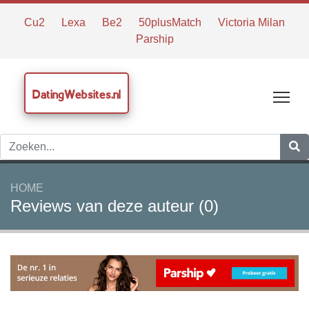
Cu2
Lexa
Be2
50plusMatch
Victoria Milan
Parship
DatingWebsites.nl
Tog
HOME
Reviews van deze auteur (0)