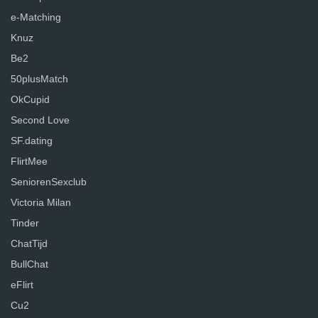
e-Matching
Knuz
Be2
50plusMatch
OkCupid
Second Love
SF.dating
FlirtMee
SeniorenSexclub
Victoria Milan
Tinder
ChatTijd
BullChat
eFlirt
Cu2