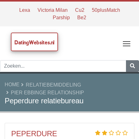
Lexa
Victoria Milan
Cu2
50plusMatch
Parship
Be2
DatingWebsites.nl
Tog
HOME
RELATIEBEMIDDELING
PIER EBBINGE RELATIONSHIP
Peperdure relatiebureau
PEPERDURE