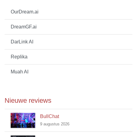
OurDream.ai
DreamGF.ai
DarLink AI
Replika
Muah AI
Nieuwe reviews
BullChat
9 augustus 2026