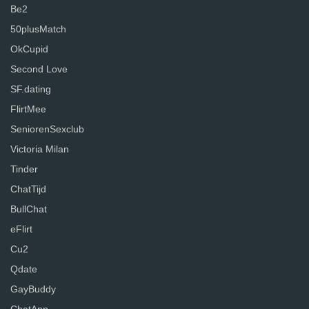
Be2
50plusMatch
OkCupid
Second Love
SF.dating
FlirtMee
SeniorenSexclub
Victoria Milan
Tinder
ChatTijd
BullChat
eFlirt
Cu2
Qdate
GayBuddy