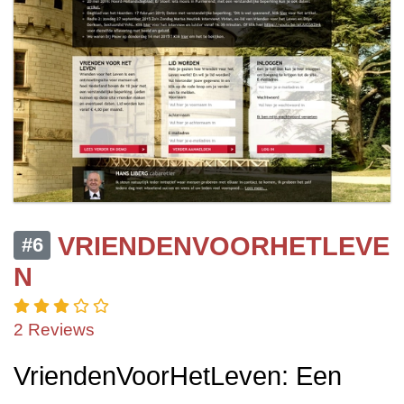
VRIENDENVOORHETLEVE
#6
N
2 Reviews
VriendenVoorHetLeven: Een