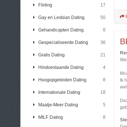
Flirting
17
Gay en Lesbian Dating
50
Gehandicapten Dating
8
B
Gespecialiseerde Dating
36
Re
Gratis Dating
21
Web
Hindoestaande Dating
4
McA
Hoogopgeleiden Dating
8
Ik 
wel
Internationale Dating
18
Dez
Maatje-Meer Dating
5
geb
MILF Dating
8
Ste
Gee