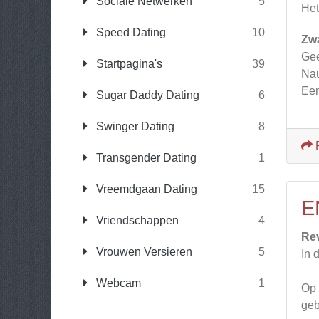
Sociale Netwerken
5
Het
Speed Dating
10
Zw
Gee
Startpagina's
39
Nau
Een
Sugar Daddy Dating
6
Swinger Dating
8
Transgender Dating
1
Vreemdgaan Dating
15
E
Vriendschappen
4
Re
Vrouwen Versieren
5
In 
Webcam
1
Op 
geb