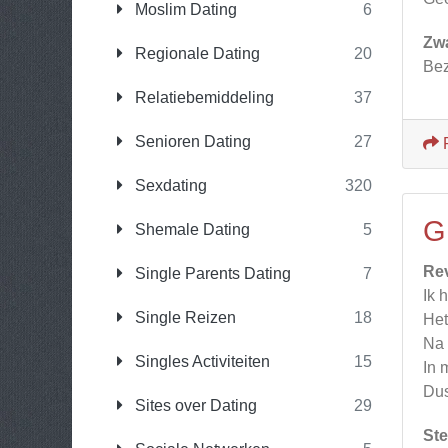
Moslim Dating
6
Zw
Regionale Dating
20
Bez
Relatiebemiddeling
37
Senioren Dating
27
Sexdating
320
G
Shemale Dating
5
Re
Single Parents Dating
7
Ik 
Single Reizen
18
Het
Na 
Singles Activiteiten
15
In 
Dus
Sites over Dating
29
Ste