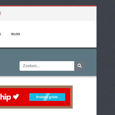
2
S
BLOG