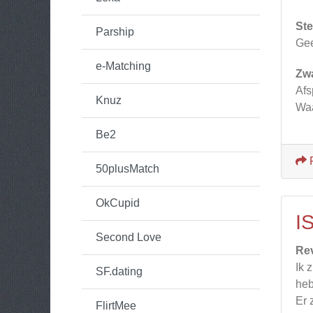
Ste
Parship
Gee
e-Matching
Zw
Afs
Knuz
Waa
Be2
50plusMatch
OkCupid
I
Second Love
Re
Ik 
SF.dating
heb
Er 
FlirtMee