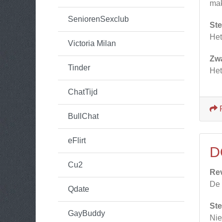
mak
SeniorenSexclub
Ste
Het
Victoria Milan
Zw
Tinder
Het
ChatTijd
BullChat
eFlirt
D
Cu2
Re
De 
Qdate
Ste
GayBuddy
Nie