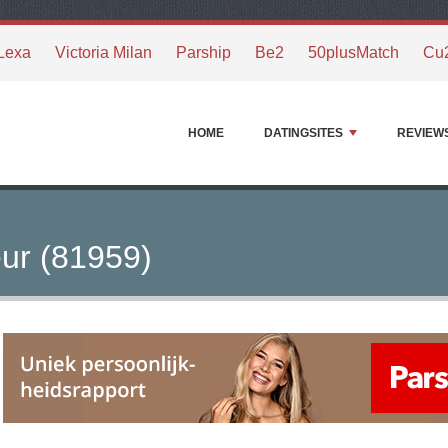
Lexa
Victoria Milan
Parship
Be2
50plusMatch
Cu
HOME
DATINGSITES
REVIEW
ur (81959)