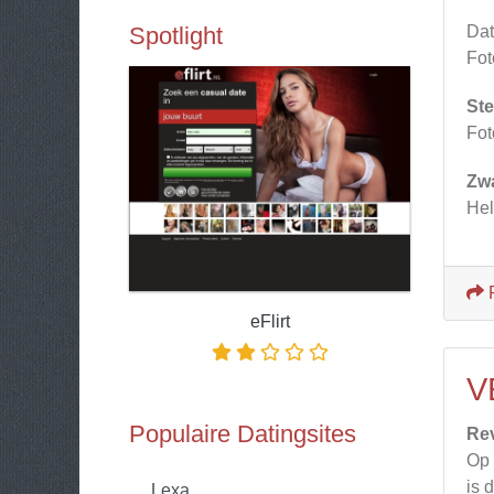
Spotlight
Dat
Fot
Ste
Fot
Zw
Hel
eFlirt
V
Populaire Datingsites
Re
Op 
is 
Lexa