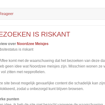
Reageer
EZOEKEN IS RISKANT
view over
Noordzee Meisjes
sitestatus is riskant
ffee komt met de waarschuwing dat het bezoeken van deze datin
heb geen idee wat Noordzee meisjes zijn. Misschien wonen ze vl
 vol zitten met nepprofielen.
e site bevat mogelijk gevaarlijke content die schadelijk kan zi
lokkeerd, zodat u onbezorgd kunt blijven browsen.
rke punten
n idee. ik heb de site niet bezocht vanwege de waarschuwing.