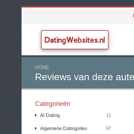
DatingWebsites.nl
HOME
Reviews van deze aute
Categorieën
AI Dating
11
Algemene Datingsites
97