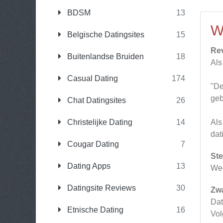
BDSM
13
W
Belgische Datingsites
15
Re
Buitenlandse Bruiden
18
Als
Casual Dating
174
"De
geb
Chat Datingsites
26
Christelijke Dating
14
Als
dat
Cougar Dating
7
Ste
Dating Apps
13
Wee
Datingsite Reviews
30
Zw
Dat
Etnische Dating
16
Vol