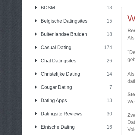
BDSM
13
W
Belgische Datingsites
15
Re
Buitenlandse Bruiden
18
Als
Casual Dating
174
"De
geb
Chat Datingsites
26
Christelijke Dating
14
Als
dat
Cougar Dating
7
Ste
Dating Apps
13
Wee
Datingsite Reviews
30
Zw
Dat
Etnische Dating
16
Vol