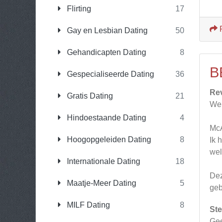
Flirting
17
Gay en Lesbian Dating
50
Gehandicapten Dating
8
B
Gespecialiseerde Dating
36
Re
Gratis Dating
21
Web
Hindoestaande Dating
4
McA
Hoogopgeleiden Dating
8
Ik 
wel
Internationale Dating
18
Dez
Maatje-Meer Dating
5
geb
MILF Dating
8
Ste
Gee