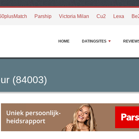
50plusMatch
Parship
Victoria Milan
Cu2
Lexa
Be
HOME
DATINGSITES
REVIEW
ur (84003)