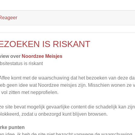
Reageer
EZOEKEN IS RISKANT
view over
Noordzee Meisjes
sitestatus is riskant
ffee komt met de waarschuwing dat het bezoeken van deze datin
heb geen idee wat Noordzee meisjes zijn. Misschien wonen ze vl
 vol zitten met nepprofielen.
e site bevat mogelijk gevaarlijke content die schadelijk kan zi
lokkeerd, zodat u onbezorgd kunt blijven browsen.
rke punten
n idee. ik heb de site niet bezocht vanwege de waarschuwing.