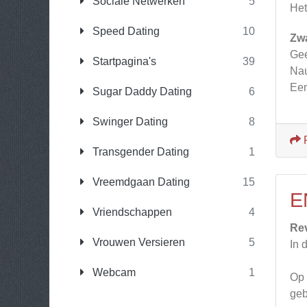
Sociale Netwerken
5
Het
Speed Dating
10
Zw
Gee
Startpagina's
39
Nau
Een
Sugar Daddy Dating
6
Swinger Dating
8
Transgender Dating
1
Vreemdgaan Dating
15
E
Vriendschappen
4
Re
Vrouwen Versieren
5
In 
Webcam
1
Op 
geb