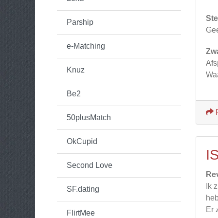
Ste
Parship
Gee
e-Matching
Zw
Afs
Knuz
Waa
Be2
50plusMatch
OkCupid
I
Second Love
Re
Ik 
SF.dating
heb
Er 
FlirtMee