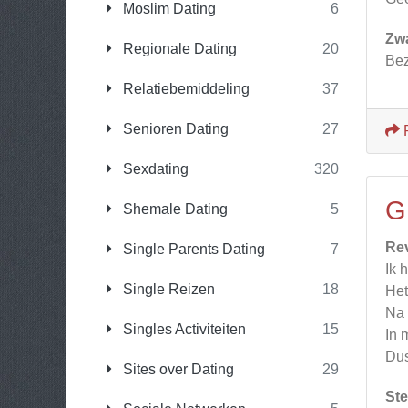
Moslim Dating
6
Zw
Regionale Dating
20
Bez
Relatiebemiddeling
37
Senioren Dating
27
Sexdating
320
G
Shemale Dating
5
Re
Single Parents Dating
7
Ik 
Single Reizen
18
Het
Na 
Singles Activiteiten
15
In 
Dus
Sites over Dating
29
Ste