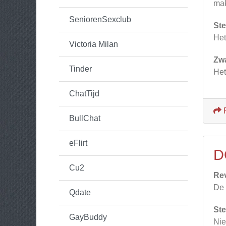
mak
SeniorenSexclub
Ste
Het
Victoria Milan
Zw
Tinder
Het
ChatTijd
BullChat
eFlirt
D
Cu2
Re
De 
Qdate
Ste
GayBuddy
Nie