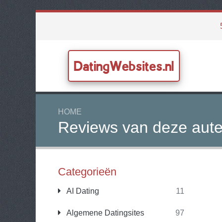
DatingWebsites.nl
HOME
Reviews van deze aute
Categorieën
AI Dating
11
Algemene Datingsites
97