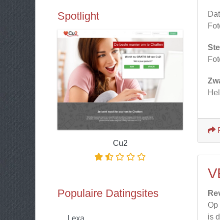
Spotlight
Dat
Fot
Ste
Fot
Zw
Hel
Cu2
V
Populaire Datingsites
Re
Op 
is 
Lexa