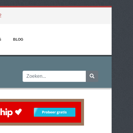
2
S
BLOG