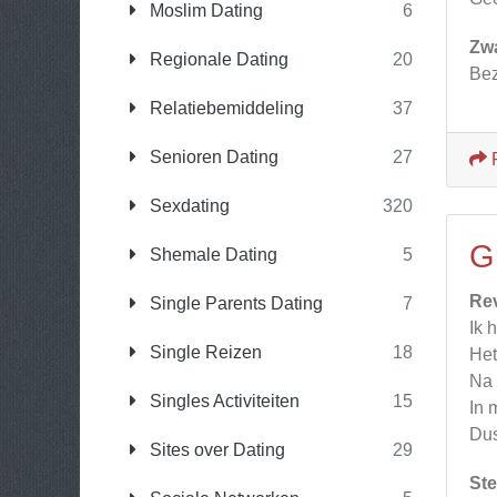
Moslim Dating
6
Zw
Regionale Dating
20
Bez
Relatiebemiddeling
37
Senioren Dating
27
Sexdating
320
G
Shemale Dating
5
Re
Single Parents Dating
7
Ik 
Single Reizen
18
Het
Na 
Singles Activiteiten
15
In 
Dus
Sites over Dating
29
Ste