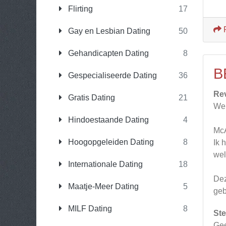
Flirting
17
Gay en Lesbian Dating
50
Gehandicapten Dating
8
B
Gespecialiseerde Dating
36
Re
Gratis Dating
21
Web
Hindoestaande Dating
4
McA
Hoogopgeleiden Dating
8
Ik 
wel
Internationale Dating
18
Dez
Maatje-Meer Dating
5
geb
MILF Dating
8
Ste
Gee