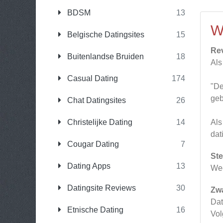
BDSM
13
W
Belgische Datingsites
15
Re
Buitenlandse Bruiden
18
Als
Casual Dating
174
"De
geb
Chat Datingsites
26
Christelijke Dating
14
Als
dat
Cougar Dating
7
Ste
Dating Apps
13
Wee
Datingsite Reviews
30
Zw
Dat
Etnische Dating
16
Vol