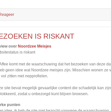
Reageer
EZOEKEN IS RISKANT
view over
Noordzee Meisjes
sitestatus is riskant
ffee komt met de waarschuwing dat het bezoeken van deze datin
heb geen idee wat Noordzee meisjes zijn. Misschien wonen ze vl
 vol zitten met nepprofielen.
e site bevat mogelijk gevaarlijke content die schadelijk kan zi
lokkeerd, zodat u onbezorgd kunt blijven browsen.
rke punten
n idee. ik heb de site niet bezocht vanwege de waarschuwing.