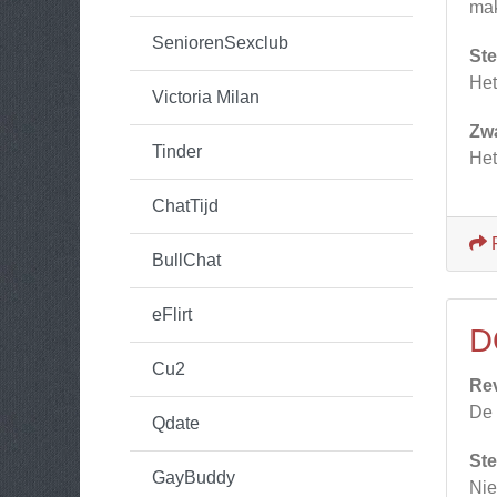
mak
SeniorenSexclub
Ste
Het
Victoria Milan
Zw
Tinder
Het
ChatTijd
BullChat
eFlirt
D
Cu2
Re
De 
Qdate
Ste
GayBuddy
Nie