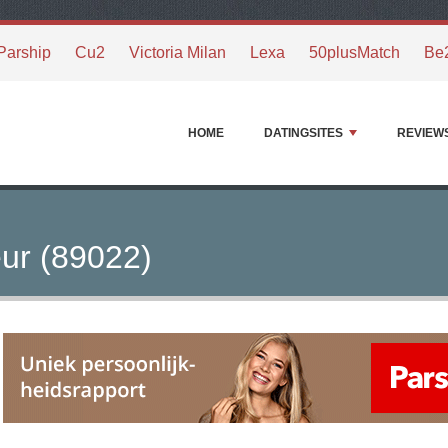
Parship
Cu2
Victoria Milan
Lexa
50plusMatch
Be
HOME
DATINGSITES
REVIEW
ur (89022)