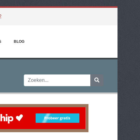
2
S
BLOG