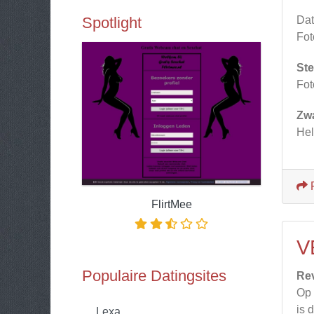
Spotlight
Dat
Fot
Ste
Fot
Zw
Hel
FlirtMee
V
Populaire Datingsites
Re
Op 
is 
Lexa