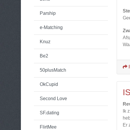
Ste
Parship
Gee
e-Matching
Zw
Afs
Knuz
Waa
Be2
50plusMatch
OkCupid
I
Second Love
Re
Ik 
SF.dating
heb
Er 
FlirtMee