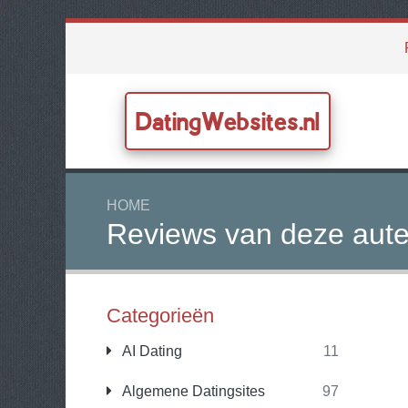
DatingWebsites.nl
HOME
Reviews van deze aute
Categorieën
AI Dating
11
Algemene Datingsites
97