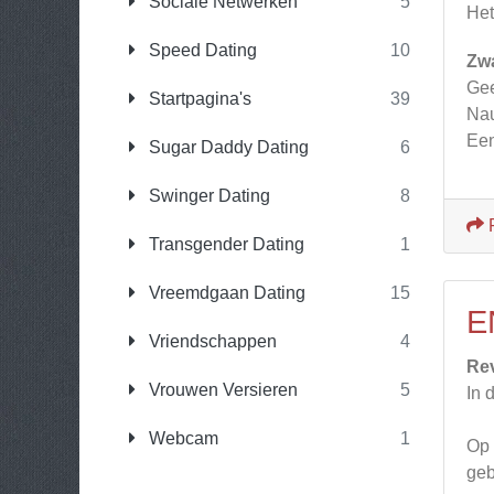
Sociale Netwerken
5
Het
Speed Dating
10
Zw
Gee
Startpagina's
39
Nau
Een
Sugar Daddy Dating
6
Swinger Dating
8
Transgender Dating
1
Vreemdgaan Dating
15
E
Vriendschappen
4
Re
Vrouwen Versieren
5
In 
Webcam
1
Op 
geb