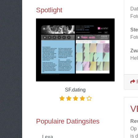
Spotlight
Dat
Fot
Ste
Fot
Zw
Hel
SF.dating
V
Populaire Datingsites
Re
Op 
is 
Lexa