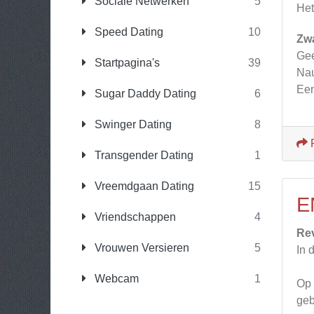
Sociale Netwerken
5
Het
Speed Dating
10
Zw
Gee
Startpagina's
39
Nau
Een
Sugar Daddy Dating
6
Swinger Dating
8
Transgender Dating
1
Vreemdgaan Dating
15
E
Vriendschappen
4
Re
Vrouwen Versieren
5
In 
Webcam
1
Op 
geb