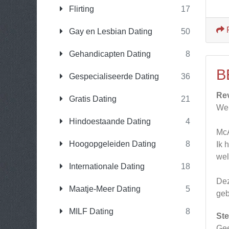
Flirting
17
Gay en Lesbian Dating
50
Gehandicapten Dating
8
B
Gespecialiseerde Dating
36
Re
Gratis Dating
21
Web
Hindoestaande Dating
4
McA
Hoogopgeleiden Dating
8
Ik 
wel
Internationale Dating
18
Dez
Maatje-Meer Dating
5
geb
MILF Dating
8
Ste
Gee