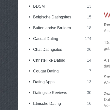
BDSM
13
W
Belgische Datingsites
15
Re
Buitenlandse Bruiden
18
Als
Casual Dating
174
"De
geb
Chat Datingsites
26
Christelijke Dating
14
Als
dat
Cougar Dating
7
Ste
Dating Apps
13
Wee
Datingsite Reviews
30
Zw
Dat
Etnische Dating
16
Vol