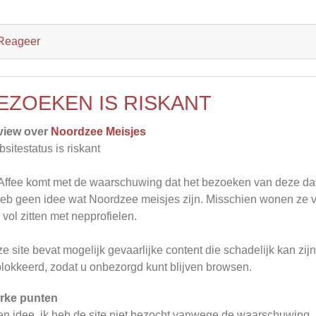
Reageer
EZOEKEN IS RISKANT
view over
Noordzee Meisjes
sitestatus is riskant
ffee komt met de waarschuwing dat het bezoeken van deze datin
heb geen idee wat Noordzee meisjes zijn. Misschien wonen ze vl
 vol zitten met nepprofielen.
e site bevat mogelijk gevaarlijke content die schadelijk kan zi
lokkeerd, zodat u onbezorgd kunt blijven browsen.
rke punten
n idee. ik heb de site niet bezocht vanwege de waarschuwing.