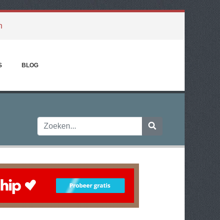
h
S
BLOG