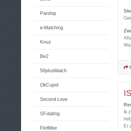
Ste
Parship
Gee
e-Matching
Zw
Afs
Knuz
Waa
Be2
50plusMatch
OkCupid
I
Second Love
Re
Ik 
SF.dating
heb
Er 
FlirtMee