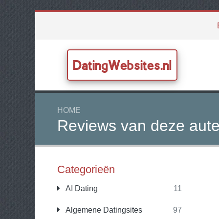
DatingWebsites.nl
HOME
Reviews van deze aute
Categorieën
AI Dating
11
Algemene Datingsites
97