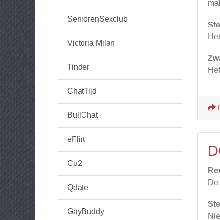
mak
SeniorenSexclub
Ste
Het
Victoria Milan
Zw
Tinder
Het
ChatTijd
BullChat
eFlirt
D
Cu2
Re
De 
Qdate
Ste
GayBuddy
Nie