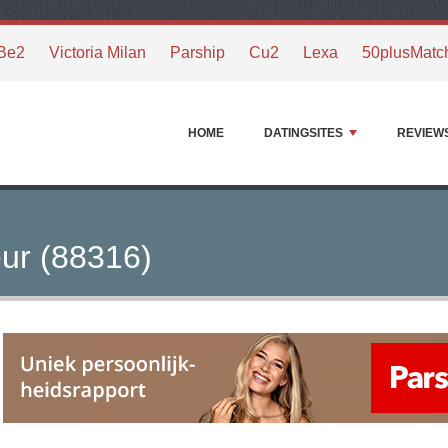
Be2
Victoria Milan
Parship
Cu2
Lexa
50plusMatc
HOME
DATINGSITES
REVIEW
ur (88316)