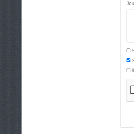
Jou
S
S
I