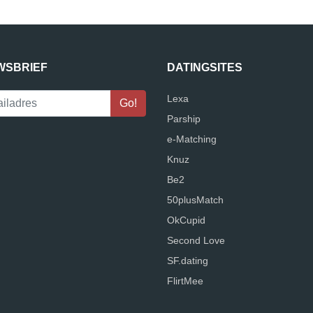
WSBRIEF
DATINGSITES
Lexa
Parship
e-Matching
Knuz
Be2
50plusMatch
OkCupid
Second Love
SF.dating
FlirtMee