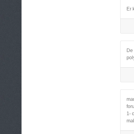
Er 
De 
pol
man
for
1- 
mak