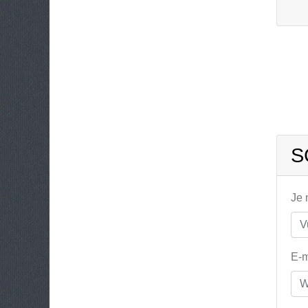
S
Je
E-m