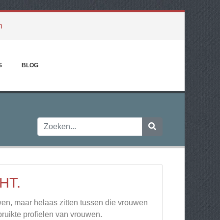
h
S
BLOG
HT.
n, maar helaas zitten tussen die vrouwen
bruikte profielen van vrouwen.