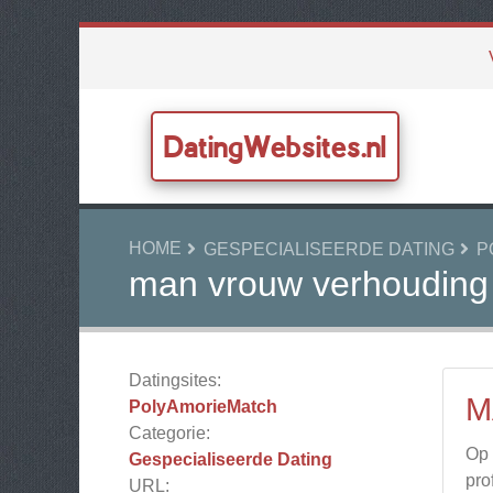
DatingWebsites.nl
HOME
GESPECIALISEERDE DATING
P
man vrouw verhouding 
Datingsites:
M
PolyAmorieMatch
Categorie:
Op 
Gespecialiseerde Dating
pro
URL: