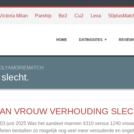
Victoria Milan
Parship
Be2
Cu2
Lexa
50plusMatc
HOME
DATINGSITES
REVIEW
OLYAMORIEMATCH
slecht.
AN VROUW VERHOUDING SLEC
03 juni 2025 Was het aandeel mannen 4310 versus 1240 vrouwe
fielen tientallen zo mogelijk nog veel meer verouderde en onge