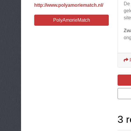
De 
http://www.polyamoriematch.nl/
gel
sit
PolyAmorieMatch
Zw
ong
3 r