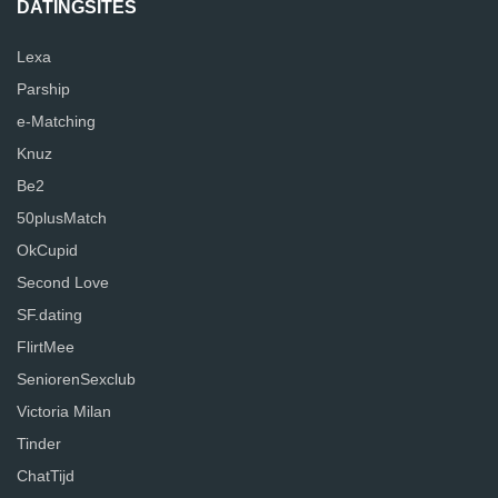
DATINGSITES
Lexa
Parship
e-Matching
Knuz
Be2
50plusMatch
OkCupid
Second Love
SF.dating
FlirtMee
SeniorenSexclub
Victoria Milan
Tinder
ChatTijd