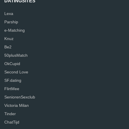
DATINGSITES
Lexa
Parship
e-Matching
Knuz
Be2
50plusMatch
OkCupid
Second Love
SF.dating
FlirtMee
SeniorenSexclub
Victoria Milan
Tinder
ChatTijd