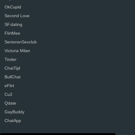
OkCupid
Second Love
SF.dating
FlirtMee
SeniorenSexclub
Victoria Milan
Tinder
ChatTijd
BullChat
eFlirt
Cu2
Qdate
GayBuddy
ChatApp