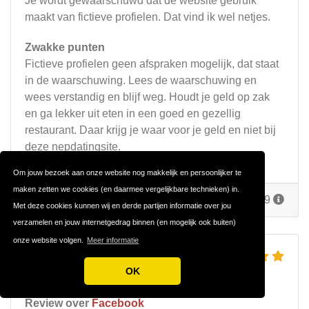
Je wordt gewaarschuwd dat de website gebruik
maakt van fictieve profielen. Dat vind ik wel netjes.
Zwakke punten
Fictieve profielen geen afspraken mogelijk, dat staat
in de waarschuwing. Lees de waarschuwing en
wees verstandig en blijf weg. Houdt je geld op zak
en ga lekker uit eten in een goed en gezellig
restaurant. Daar krijg je waar voor je geld en niet bij
deze nepdatingsite.
Om jouw bezoek aan onze website nog makkelijk en persoonlijker te
maken zetten we cookies (en daarmee vergelijkbare technieken) in.
Reageer
Door
Dirk
op 20 juni 2019
Met deze cookies kunnen wij en derde partijen informatie over jou
verzamelen en jouw internetgedrag binnen (en mogelijk ook buiten)
onze website volgen.
Meer informatie
FACEBOOK DATING
OK
DIT KAN JE VERWACHTEN
Review over
Facebook