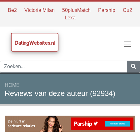
Be2
Victoria Milan
50plusMatch
Parship
Cu2
Lexa
DatingWebsites.nl
Tog
HOME
Reviews van deze auteur (92934)