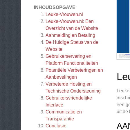
INHOUDSOPGAVE
Leuke-Vrouwen.nl
Leuke-Vrouwen.nl: Een
Overzicht van de Website
Aanmelding en Betaling
De Huidige Status van de
Website
Gebruikerservaring en
Platform Functionaliteiten
Potentiële Verbeteringen en
Le
Aanbevelingen
Verbeterde Hosting en
Leuke-
Technische Ondersteuning
inschr
Gebruikersvriendelijke
een ge
Interface
uit de
Communicatie en
Transparantie
AA
Conclusie