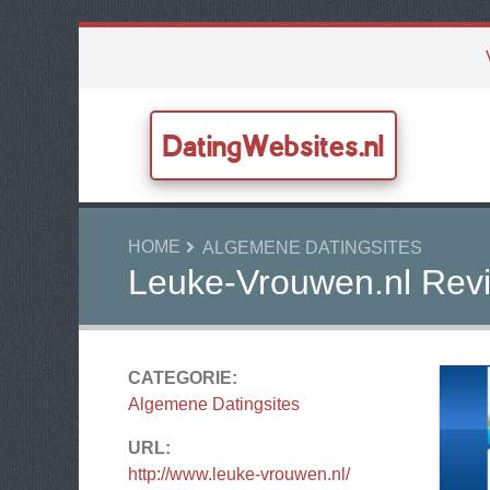
DatingWebsites.nl
HOME
ALGEMENE DATINGSITES
Leuke-Vrouwen.nl Rev
CATEGORIE:
Algemene Datingsites
URL:
http://www.leuke-vrouwen.nl/