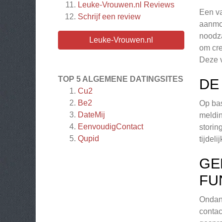
Leuke-Vrouwen.nl
Reviews
Een va
Schrijf een review
aanmoe
noodza
Leuke-Vrouwen.nl
om cre
Deze v
TOP 5 ALGEMENE DATINGSITES
DE
Cu2
Be2
Op bas
DateMij
meldin
EenvoudigContact
storin
Qupid
tijdel
GE
FU
Ondank
contac