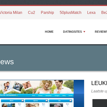
Victoria Milan
Cu2
Parship
50plusMatch
Lexa
Be
HOME
DATINGSITES
REVIEW
iews
LEUK
Laatste u