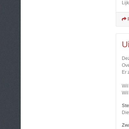
Lij
Ui
Dez
Ove
Er 
Wil
Wil
Ste
Die
Zw