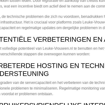
kken tussen leden. Door registratie en aankoop van credits kun
es, wat een incentive biedt om actief deel te nemen aan de comm
, de technische problemen die zich nu voordoen, benadrukken 
 infrastructuur. Het is cruciaal voor platforms zoals Leuke-Vro
capaciteit en regelmatige updates om dergelijke problemen in 
TENTIËLE VERBETERINGEN EN
 volledige potentieel van Leuke-Vrouwen.nl te benutten en het 
r verschillende stappen die overwogen kunnen worden:
RBETERDE HOSTING EN TECHN
DERSTEUNING
graden van de servercapaciteit en het verbeteren van de tech
ionele problemen te minimaliseren. Regelmatige monitoring van h
voordat er problemen ontstaan.