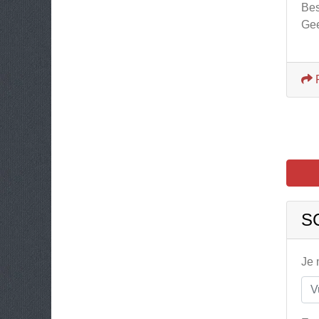
Bes
Ge
S
Je