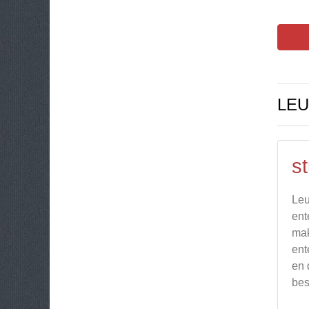
LEU
s
Leu
ent
mak
ent
en 
bes