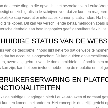
n de eerste dingen die opvalt bij het bezoeken van Leuke-Vrouw
digt om zich gratis in te schrijven voordat ze kunnen reageren 
kelijke stap voordat er interacties kunnen plaatsvinden. Na he
dits te kopen. Dit kan via verschillende betaalmethoden zoals i
erscheidenheid aan betalingsopties geeft gebruikers flexibilite
 HUIDIGE STATUS VAN DE WEBS
is van de gescrapte inhoud lijkt het erop dat de website momente
g dat het account is opgeschort. Dit kan duiden op verschille
gen, overmatig gebruik van de domeinmiddelen, of problemen me
ijk kan zijn, kan het een invloed hebben op de reputatie en het g
BRUIKERSERVARING EN PLAT
NCTIONALITEITEN
s de huidige uitdagingen biedt Leuke-Vrouwen.nl normaal ges
t kunnen komen met anderen. Het concept is duidelijk gericht op 