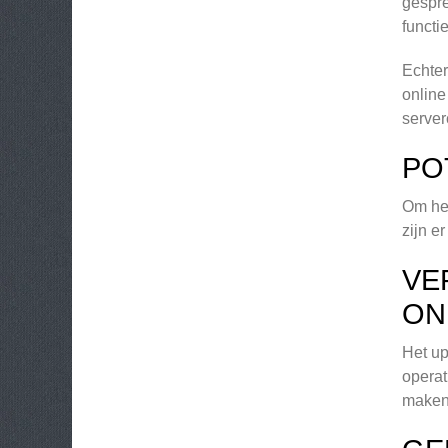
gespre
functi
Echter
online
server
PO
Om het
zijn e
VE
ON
Het up
operat
maken 