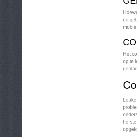
GE
Hoewel
de geb
mobiel
CO
Het c
op te 
geplan
Co
Leuke-
proble
onders
herste
opgelo