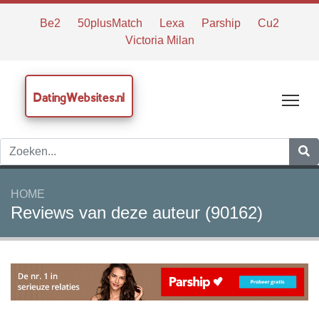
Be2
50plusMatch
Lexa
Parship
Cu2
Victoria Milan
DatingWebsites.nl
Tog
HOME
Reviews van deze auteur (90162)