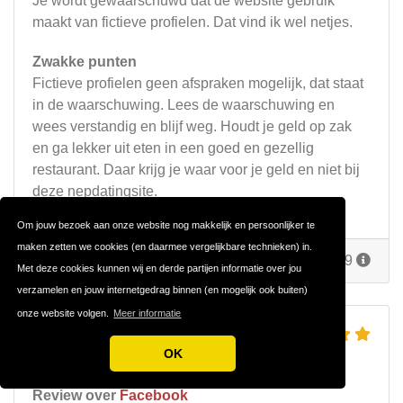
Je wordt gewaarschuwd dat de website gebruik
maakt van fictieve profielen. Dat vind ik wel netjes.
Zwakke punten
Fictieve profielen geen afspraken mogelijk, dat staat
in de waarschuwing. Lees de waarschuwing en
wees verstandig en blijf weg. Houdt je geld op zak
en ga lekker uit eten in een goed en gezellig
restaurant. Daar krijg je waar voor je geld en niet bij
deze nepdatingsite.
Om jouw bezoek aan onze website nog makkelijk en persoonlijker te
maken zetten we cookies (en daarmee vergelijkbare technieken) in.
Reageer
Door
Dirk
op 20 juni 2019
Met deze cookies kunnen wij en derde partijen informatie over jou
verzamelen en jouw internetgedrag binnen (en mogelijk ook buiten)
onze website volgen.
Meer informatie
FACEBOOK DATING
OK
DIT KAN JE VERWACHTEN
Review over
Facebook