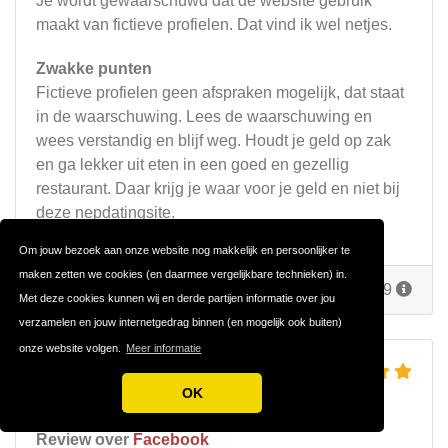
Je wordt gewaarschuwd dat de website gebruik
maakt van fictieve profielen. Dat vind ik wel netjes.
Zwakke punten
Fictieve profielen geen afspraken mogelijk, dat staat
in de waarschuwing. Lees de waarschuwing en
wees verstandig en blijf weg. Houdt je geld op zak
en ga lekker uit eten in een goed en gezellig
restaurant. Daar krijg je waar voor je geld en niet bij
deze nepdatingsite.
Om jouw bezoek aan onze website nog makkelijk en persoonlijker te
maken zetten we cookies (en daarmee vergelijkbare technieken) in.
Reageer
Door
Dirk
op 20 juni 2019
Met deze cookies kunnen wij en derde partijen informatie over jou
verzamelen en jouw internetgedrag binnen (en mogelijk ook buiten)
onze website volgen.
Meer informatie
FACEBOOK DATING
OK
DIT KAN JE VERWACHTEN
Review over
Facebook