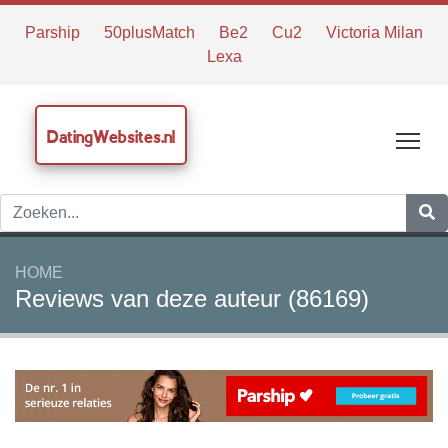
Parship
50plusMatch
Be2
Cu2
Victoria Milan
Lexa
DatingWebsites.nl
Tog
HOME
Reviews van deze auteur (86169)