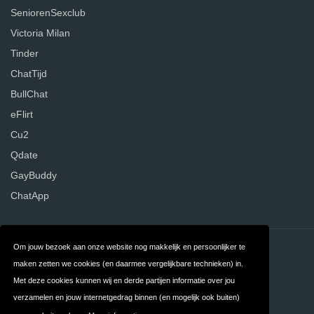
SeniorenSexclub
Victoria Milan
Tinder
ChatTijd
BullChat
eFlirt
Cu2
Qdate
GayBuddy
ChatApp
Om jouw bezoek aan onze website nog makkelijk en persoonlijker te
Contact
Over ons
maken zetten we cookies (en daarmee vergelijkbare technieken) in.
Privacy
Algemene
Met deze cookies kunnen wij en derde partijen informatie over jou
verzamelen en jouw internetgedrag binnen (en mogelijk ook buiten)
Voorwaarden