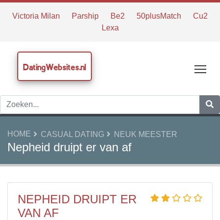
Victoria Milan
Parship
Be2
50plusMatch
Cu2
Lexa
DatingWebsites.nl
Tog
HOME
CASUAL DATING
NEUK MEESTER
Nepheid druipt er van af
NEPHEID DRUIPT ER
VAN AF