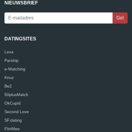
NIEUWSBRIEF
DATINGSITES
Lexa
Parship
e-Matching
Knuz
Be2
50plusMatch
OkCupid
Second Love
SF.dating
FlirtMee