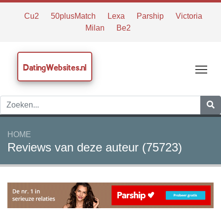
Cu2
50plusMatch
Lexa
Parship
Victoria
Milan
Be2
DatingWebsites.nl
Tog
HOME
Reviews van deze auteur (75723)