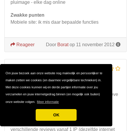
pluimage - elke dag online
Zwakke punten
Mobiele site: ik mis daar bepaalde functies
Reageer
Door
Borat
op 11 november 2012
FAKE REVIEWS
Om jouw bezoek aan onze website nog makkelijk en persoonlijker te
Review over
SF.dating
maken zetten we cookies (en daarmee vergelijkbare technieken) in.
Alle positieve reviews van secretflirt zijn fake.
Met deze cookies kunnen wij en derde partijen informatie over jou
Natuurlijk komt straks weer een geweldige positieve
verzamelen en jouw internetgedrag binnen (en mogelijk ook buiten)
review. Let maar op. Duurt niet lang.
onze website volgen.
Meer informatie
OK
Dat de reviews nep zijn is mij helemaal duidelijk
geworden omdat zij een fout hebben gemaakt en
verschillende reviews vanaf 1 IP (dezelfde internet