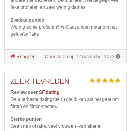
andere site bezoeken. De site heeft wel degelijk veel
fake profielen en zeer weinig dames.
Zwakke punten
Weinig echte profielen\\r\\nGaat alleen maar om het
geld\\r\\nFake
Reageer
Door
Joran
op 12 november 2012
ZEER TEVREDEN
Review over
SF.dating
De allerbeste datingsite (!) die ik ken als het gaat om
flirten en flirtcontacten.
Sterke punten
Geen nep of fake, veel vrouwen -van allerlei