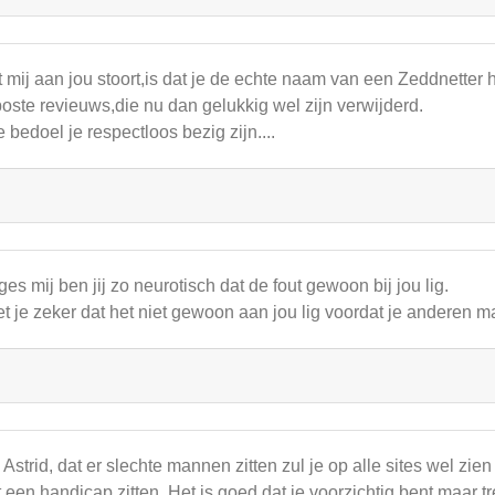
 mij aan jou stoort,is dat je de echte naam van een Zeddnetter
oste revieuws,die nu dan gelukkig wel zijn verwijderd.
 bedoel je respectloos bezig zijn....
ges mij ben jij zo neurotisch dat de fout gewoon bij jou lig.
t je zeker dat het niet gewoon aan jou lig voordat je anderen m
 Astrid, dat er slechte mannen zitten zul je op alle sites wel z
 een handicap zitten. Het is goed dat je voorzichtig bent maar tr