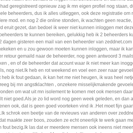
had geregistreerd opnieuw zag ik mn eigen profiel nog staan, d
ele beheerders, dus ik alles uitleggen, ook deze registratie om m
ere mod. en nog 2 die online stonden, ik wachten geen reactie,
d eruit gezet, dan bedoel ik weer niet kunnen inloggen met dez
beheerders te kunnen bereiken, gelukkig heb ik 2 beheerders ku
2 dagen gisteren een mail van een beheerder van zeddnet.co
ekeken en u zou gewoon moeten kunnen inloggen, maar ik kan ni
r retour gemaild naar de beheerder, nog geen antwoord 3 mails 
en , en of de beheerder dat acount waar ik niet meer kan inogg
ls, nog niet.Ik heb en rot weekend en voel een zeer naar gevoel 
 heb ik fout gedaan, ik kan het me niet heugen, ik was heel netj
kreeg bij mn angstklachten , onzekere misselijkmakende gevoelens 
onden om wat uit mn isolement te komen met ook mensen daar
lt niet goed.Als je zo lid word nog geen week geleden, en dan 
enen ook, dat is geen goed voorteken vind ik .Het moet fijn gaan 
t.Ik schrok een beetje van de revieuws van anderen over zeddnet
dat maakte zeer boos, zouden ze echt oneerlijk te werk gaan m
h fout bezig.Ik las dat er meerdere mensen ook ineens niet mee