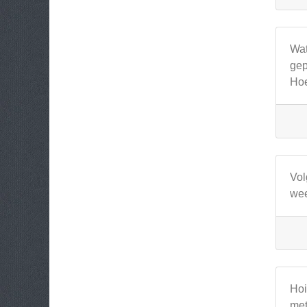
Wat
gep
Hoe
Vol
wee
Hoi
met