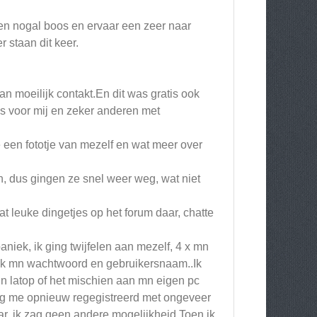
ben nogal boos en ervaar een zeer naar
 staan dit keer.
an moeilijk contakt.En dit was gratis ook
dus voor mij en zeker anderen met
te een fototje van mezelf en wat meer over
n, dus gingen ze snel weer weg, wat niet
at leuke dingetjes op het forum daar, chatte
paniek, ik ging twijfelen aan mezelf, 4 x mn
jk mn wachtwoord en gebruikersnaam..Ik
un latop of het mischien aan mn eigen pc
ijdag me opnieuw regegistreerd met ongeveer
r, ik zag geen andere mogelijkheid.Toen ik