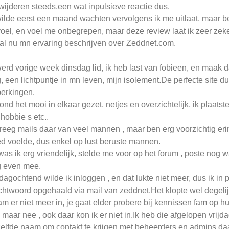
wijderen steeds,een wat inpulsieve reactie dus.
wilde eerst een maand wachten vervolgens ik me uitlaat, maar 
oel, en voel me onbegrepen, maar deze review laat ik zeer zeker
zal nu mn ervaring beschrijven over Zeddnet.com.
werd vorige week dinsdag lid, ik heb last van fobieen, en maak d
, een lichtpuntje in mn leven, mijn isolement.De perfecte site 
erkingen.
vond het mooi in elkaar gezet, netjes en overzichtelijk, ik plaats
hobbie s etc..
kreeg mails daar van veel mannen , maar ben erg voorzichtig eri
d voelde, dus enkel op lust beruste mannen.
was ik erg vriendelijk, stelde me voor op het forum , poste nog w
 even mee.
jdagochtend wilde ik inloggen , en dat lukte niet meer, dus ik in 
htwoord opgehaald via mail van zeddnet.Het klopte wel degeli
m er niet meer in, je gaat elder probere bij kennissen fam op h
t, maar nee , ook daar kon ik er niet in.Ik heb die afgelopen vr
elfde naam om contakt te krijgen met beheerders en admins daa