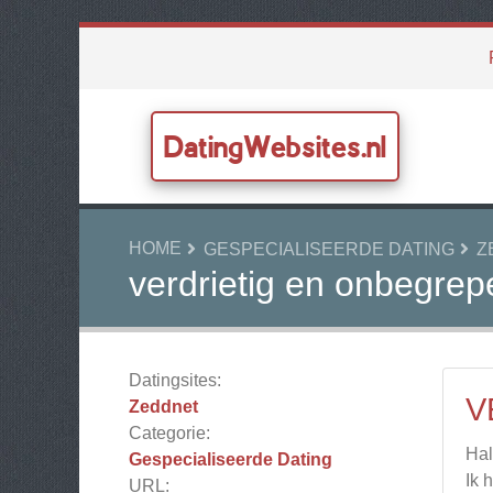
DatingWebsites.nl
HOME
GESPECIALISEERDE DATING
Z
verdrietig en onbegrep
Datingsites:
V
Zeddnet
Categorie:
Hal
Gespecialiseerde Dating
Ik 
URL: