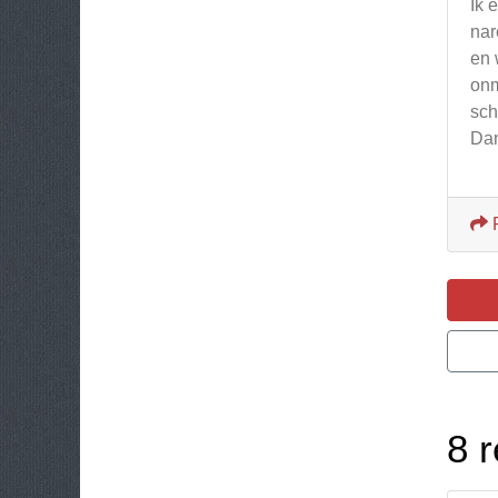
Ik 
nar
en 
onm
sch
Dan
8 r