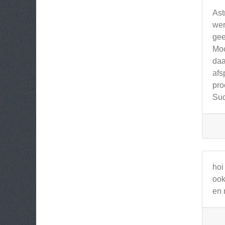
Ast
wer
gee
Moc
daa
afs
pro
Suc
hoi
ook
en 