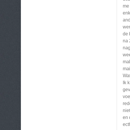
me 
enk
and
wer
de 
na 
nag
wee
mak
mai
Wat
Ik 
gev
voe
red
nie
en 
ect