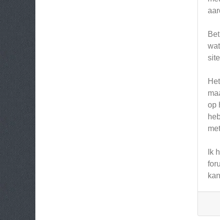
aar
Bet
wat
sit
Het
maa
op 
heb
met
Ik 
for
kan