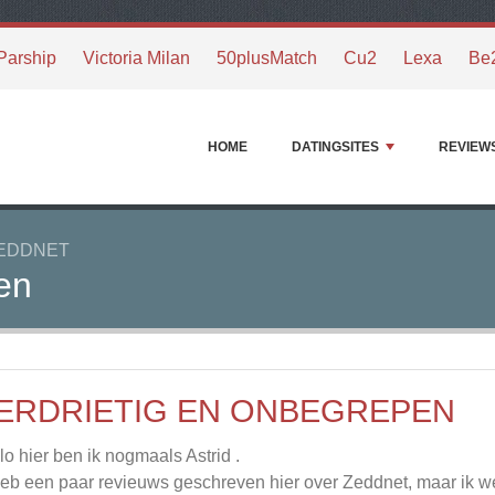
Parship
Victoria Milan
50plusMatch
Cu2
Lexa
Be
HOME
DATINGSITES
REVIEW
EDDNET
en
ERDRIETIG EN ONBEGREPEN
lo hier ben ik nogmaals Astrid .
heb een paar revieuws geschreven hier over Zeddnet, maar ik we