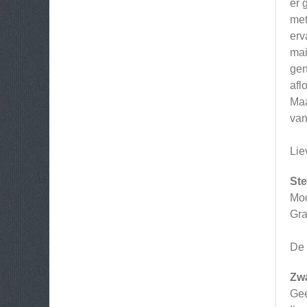
er 
met
erv
mai
gen
afl
Maa
van
Lie
Ste
Moo
Gra
De 
Zw
Gee