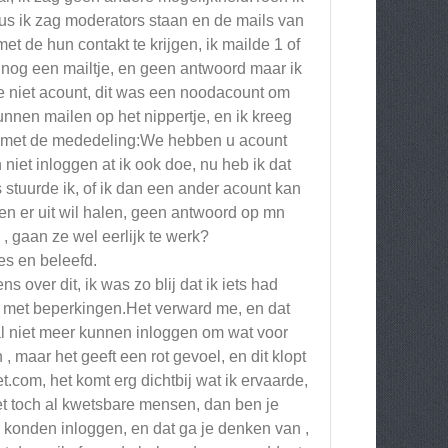
us ik zag moderators staan en de mails van
et de hun contakt te krijgen, ik mailde 1 of
 nog een mailtje, en geen antwoord maar ik
e niet acount, dit was een noodacount om
nnen mailen op het nippertje, en ik kreeg
m met de mededeling:We hebben u acount
et inloggen at ik ook doe, nu heb ik dat
stuurde ik, of ik dan een ander acount kan
en er uit wil halen, geen antwoord op mn
, gaan ze wel eerlijk te werk?
es en beleefd.
over dit, ik was zo blij dat ik iets had
 met beperkingen.Het verward me, en dat
al niet meer kunnen inloggen om wat voor
, maar het geeft een rot gevoel, en dit klopt
.com, het komt erg dichtbij wat ik ervaarde,
et toch al kwetsbare mensen, dan ben je
r konden inloggen, en dat ga je denken van ,