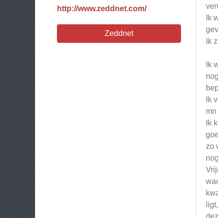
ver
http://www.zeddnet.com/
Ik 
gev
Zeddnet
Ik 
Ik 
nog
bep
Ik 
mn 
Ik 
goe
zo 
nog
Vri
wac
kwa
lig
dez