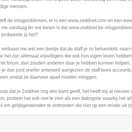
dige mensen.
reft de inlogproblemen, er is een www.zeddnet.com en een www.
 me vandaag ter ore kwam is dat www.zeddnet.be inlogprobleme
e probeerde jij het?
 verbaast me wel een beetje dat de staff je zo behandeld, naar m
r het zijn allemaal vrijwilligers die ook hun eigen leven hebben,
het forum, dan zouden anderen daar je hebben kunnen helpen, d
 je dan juist sneller antwoord aangezien de staff twee accounts h
een omdat ze daarvoor apart moeten inloggen.
hoop dat je Zeddnet nog een kans geeft, het heeft mij al nieuwe 
um, probeer het ook niet te zien als een datingsite waarbij het a
s om gelijkgestemden te ontmoeten die niet op een relatie uit zi