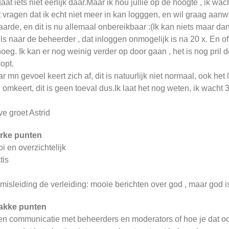
gaat iets niet eerlijk daar.Maar ik hou jullie op de hoogte , ik 
 vragen dat ik echt niet meer in kan logggen, en wil graag aanwe
aarde, en dit is nu allemaal onbereikbaar :(Ik kan niets maar da
ls naar de beheerder , dat inloggen onmogelijk is na 20 x. En of
oeg. Ik kan er nog weinig verder op door gaan , het is nog pril d
oopt.
r mn gevoel keert zich af, dit is natuurlijk niet normaal, ook 
 omkeert, dit is geen toeval dus.Ik laat het nog weten, ik wacht
ve groet Astrid
rke punten
i en overzichtelijk
tis
misleiding de verleiding: mooie berichten over god , maar god is 
akke punten
n communicatie met beheerders en moderators of hoe je dat o