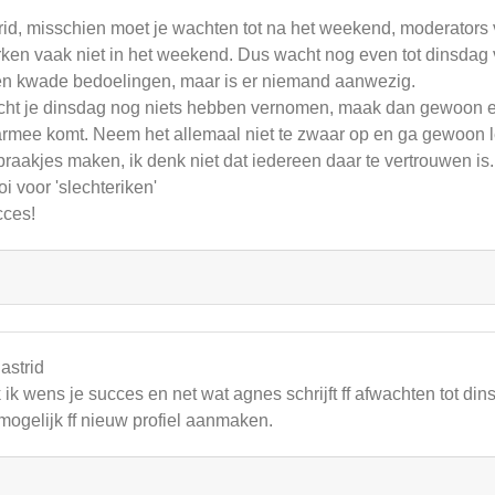
rid, misschien moet je wachten tot na het weekend, moderators va
ken vaak niet in het weekend. Dus wacht nog even tot dinsdag vo
n kwade bedoelingen, maar is er niemand aanwezig.
ht je dinsdag nog niets hebben vernomen, maak dan gewoon een
rmee komt. Neem het allemaal niet te zwaar op en ga gewoon 
praakjes maken, ik denk niet dat iedereen daar te vertrouwen i
oi voor 'slechteriken'
ces!
 astrid
 ik wens je succes en net wat agnes schrijft ff afwachten tot din
mogelijk ff nieuw profiel aanmaken.