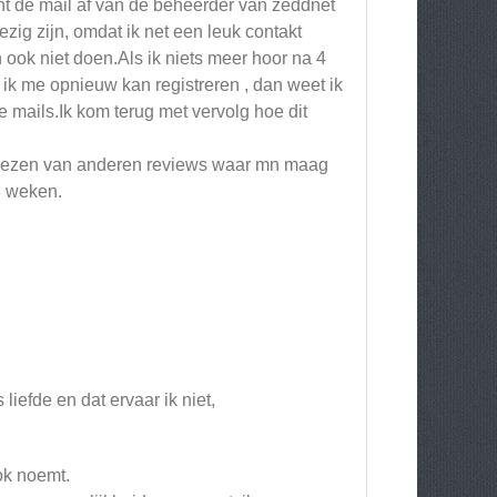
wacht de mail af van de beheerder van zeddnet
zig zijn, omdat ik net een leuk contakt
n ook niet doen.Als ik niets meer hoor na 4
 ik me opnieuw kan registreren , dan weet ik
e mails.Ik kom terug met vervolg hoe dit
het lezen van anderen reviews waar mn maag
 3 weken.
liefde en dat ervaar ik niet,
ok noemt.