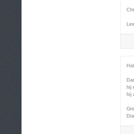
Chr
Le
Hal
Dan
hij
hij
Gro
Di