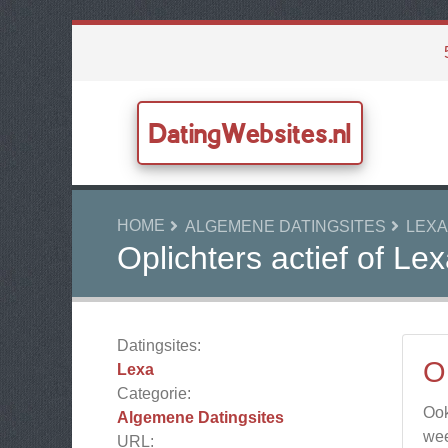
DatingWebsites.nl
HOME
ALGEMENE DATINGSITES
LEXA
Oplichters actief of L
Datingsites:
O
Lexa
Categorie:
Ook
Algemene Datingsites
wee
URL: