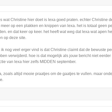
es wat Christine hier doet is lexa goed praten. echter Christine de
kt meer op een plakken en knippen van lexa. het is totaal geen p
den. en dat keer op keer. het heeft wat weg dat lexa wat apen 
n op deze site.
 ik nog veel erger vind is dat Christine claimt dat de bewuste
ben verwijderd. hoe is dat mogelijk als jouw bericht niet eerde
ctie van lexa hier zelfs MIDDEN september.
a, zoals altijd mooie praatjes om de gaatjes te vullen. maar ond
de.