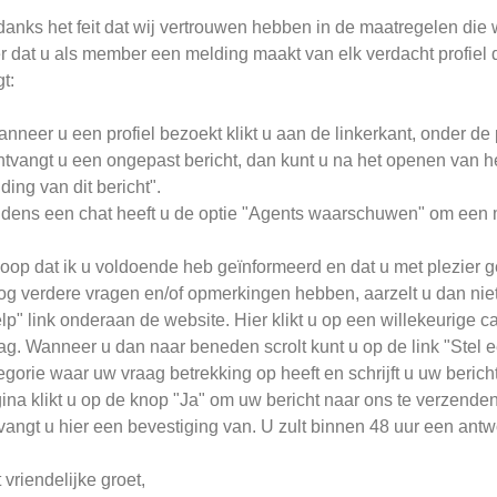
anks het feit dat wij vertrouwen hebben in de maatregelen die 
r dat u als member een melding maakt van elk verdacht profiel 
gt:
anneer u een profiel bezoekt klikt u aan de linkerkant, onder de 
ntvangt u een ongepast bericht, dan kunt u na het openen van he
ding van dit bericht".
ijdens een chat heeft u de optie "Agents waarschuwen" om een 
hoop dat ik u voldoende heb geïnformeerd en dat u met plezier g
og verdere vragen en/of opmerkingen hebben, aarzelt u dan nie
lp" link onderaan de website. Hier klikt u op een willekeurige 
ag. Wanneer u dan naar beneden scrolt kunt u op de link "Stel e
egorie waar uw vraag betrekking op heeft en schrijft u uw berich
ina klikt u op de knop "Ja" om uw bericht naar ons te verzende
vangt u hier een bevestiging van. U zult binnen 48 uur een ant
 vriendelijke groet,