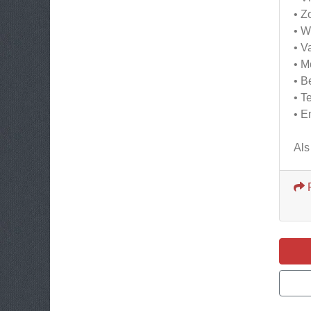
• Z
• W
• V
• M
• B
• T
• E
Als