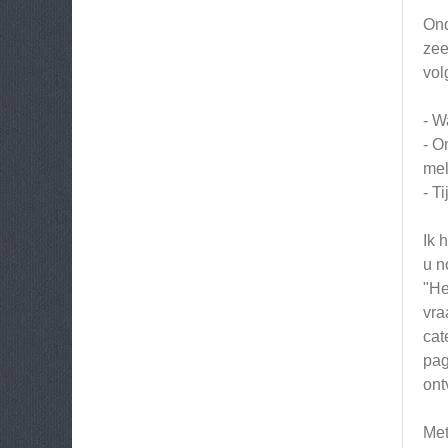
Ond
zee
vol
- W
- O
mel
- T
Ik 
u n
"He
vra
cat
pag
ont
Met