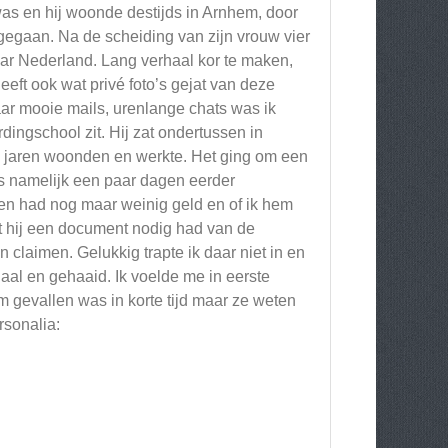
was en hij woonde destijds in Arnhem, door
 gegaan. Na de scheiding van zijn vrouw vier
aar Nederland. Lang verhaal kor te maken,
eeft ook wat privé foto’s gejat van deze
aar mooie mails, urenlange chats was ik
ingschool zit. Hij zat ondertussen in
te jaren woonden en werkte. Het ging om een
 namelijk een paar dagen eerder
 en had nog maar weinig geld en of ik hem
 hij een document nodig had van de
claimen. Gelukkig trapte ik daar niet in en
iaal en gehaaid. Ik voelde me in eerste
em gevallen was in korte tijd maar ze weten
rsonalia: