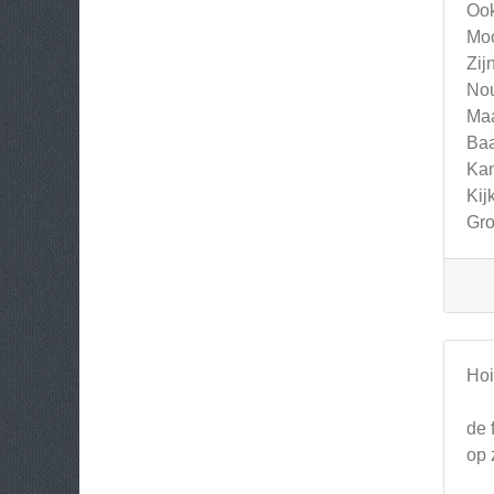
Ook
Moo
Zij
Nou
Maa
Baa
Kan
Kij
Gro
Hoi
de 
op 