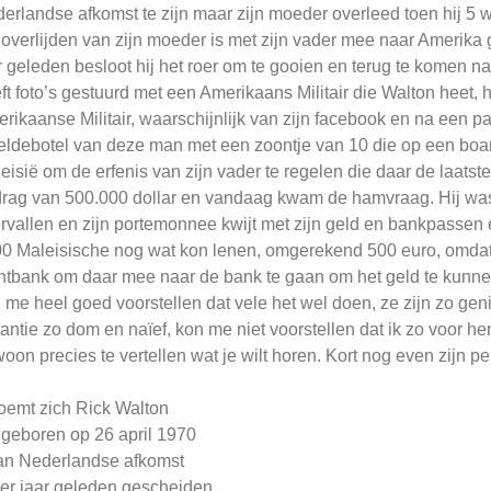
erlandse afkomst te zijn maar zijn moeder overleed toen hij 5 
 overlijden van zijn moeder is met zijn vader mee naar Amerika
r geleden besloot hij het roer om te gooien en terug te komen n
ft foto’s gestuurd met een Amerikaans Militair die Walton heet, h
rikaanse Militair, waarschijnlijk van zijn facebook en na een p
eldebotel van deze man met een zoontje van 10 die op een board
eisië om de erfenis van zijn vader te regelen die daar de laats
rag van 500.000 dollar en vandaag kwam de hamvraag. Hij was
rvallen en zijn portemonnee kwijt met zijn geld en bankpassen
0 Maleisische nog wat kon lenen, omgerekend 500 euro, omdat
htbank om daar mee naar de bank te gaan om het geld te kunnen 
 me heel goed voorstellen dat vele het wel doen, ze zijn zo gen
tantie zo dom en naïef, kon me niet voorstellen dat ik zo voor h
oon precies te vertellen wat je wilt horen. Kort nog even zijn pe
oemt zich Rick Walton
s geboren op 26 april 1970
an Nederlandse afkomst
ier jaar geleden gescheiden