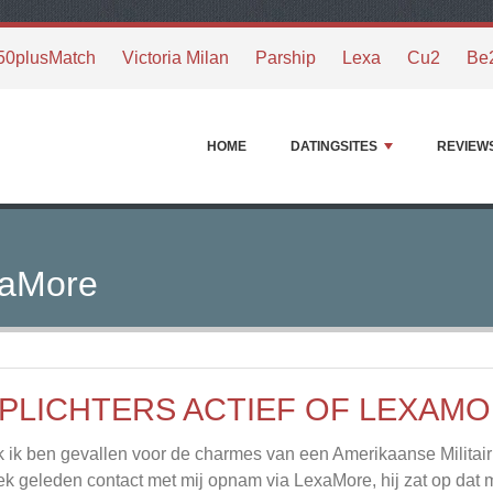
50plusMatch
Victoria Milan
Parship
Lexa
Cu2
Be
HOME
DATINGSITES
REVIEW
exaMore
PLICHTERS ACTIEF OF LEXAM
 ik ben gevallen voor de charmes van een Amerikaanse Militai
k geleden contact met mij opnam via LexaMore, hij zat op dat m