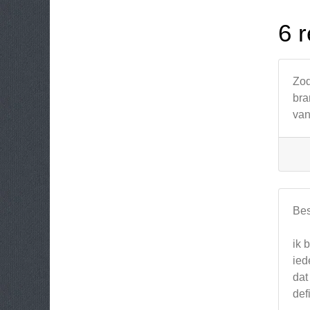
6 r
Zod
bra
van
Bes
ik 
ied
dat
def