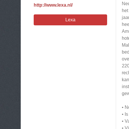
Ned
http://www.lexa.nl/
het
jaa
Lexa
hee
Ame
hot
Mal
bed
ove
220
rec
kan
ins
gew
• N
• I
• V
• V