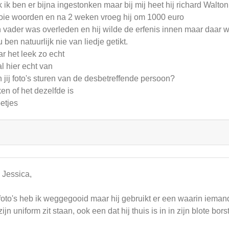
 ik ben er bijna ingestonken maar bij mij heet hij richard Walton
ie woorden en na 2 weken vroeg hij om 1000 euro
n vader was overleden en hij wilde de erfenis innen maar daar 
 ben natuurlijk nie van liedje getikt.
r het leek zo echt
l hier echt van
 jij foto's sturen van de desbetreffende persoon?
ken of het dezelfde is
etjes
 Jessica,
foto's heb ik weggegooid maar hij gebruikt er een waarin iemand i
zijn uniform zit staan, ook een dat hij thuis is in in zijn blote bor