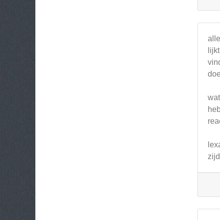
all
lij
vin
doe
wat
heb
rea
lex
zij