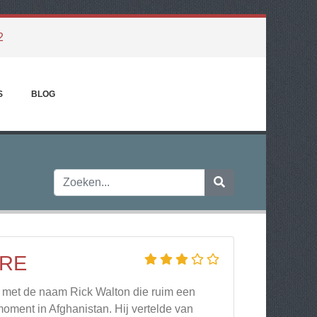
2
S
BLOG
ORE
r met de naam Rick Walton die ruim een
oment in Afghanistan. Hij vertelde van