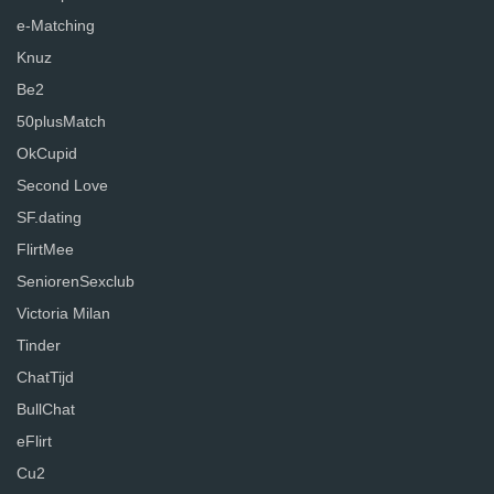
e-Matching
Knuz
Be2
50plusMatch
OkCupid
Second Love
SF.dating
FlirtMee
SeniorenSexclub
Victoria Milan
Tinder
ChatTijd
BullChat
eFlirt
Cu2