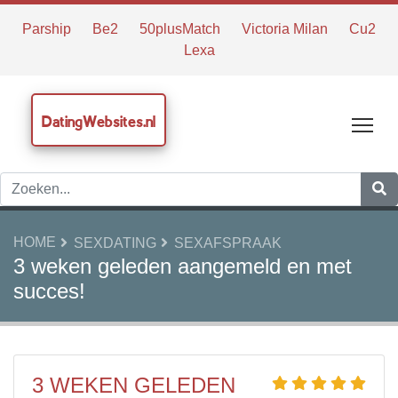
Parship
Be2
50plusMatch
Victoria Milan
Cu2
Lexa
DatingWebsites.nl
Tog
HOME
SEXDATING
SEXAFSPRAAK
3 weken geleden aangemeld en met
succes!
3 WEKEN GELEDEN