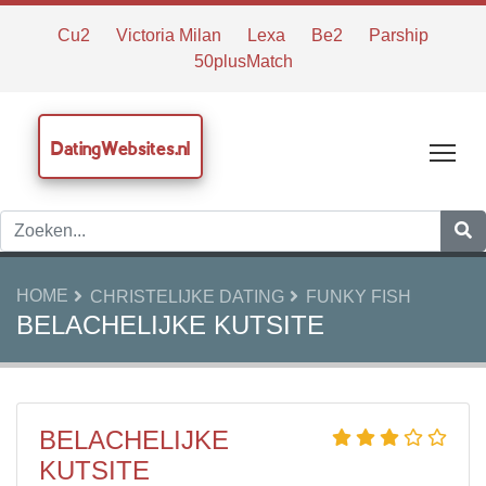
Cu2
Victoria Milan
Lexa
Be2
Parship
50plusMatch
DatingWebsites.nl
Tog
HOME
CHRISTELIJKE DATING
FUNKY FISH
BELACHELIJKE KUTSITE
BELACHELIJKE
KUTSITE