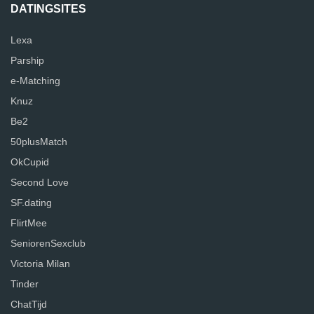
DATINGSITES
Lexa
Parship
e-Matching
Knuz
Be2
50plusMatch
OkCupid
Second Love
SF.dating
FlirtMee
SeniorenSexclub
Victoria Milan
Tinder
ChatTijd