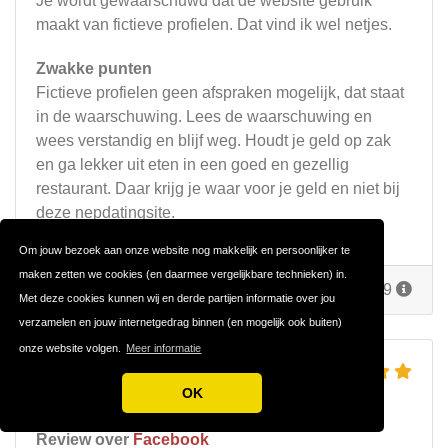
Je wordt gewaarschuwd dat de website gebruik
maakt van fictieve profielen. Dat vind ik wel netjes.
Zwakke punten
Fictieve profielen geen afspraken mogelijk, dat staat
in de waarschuwing. Lees de waarschuwing en
wees verstandig en blijf weg. Houdt je geld op zak
en ga lekker uit eten in een goed en gezellig
restaurant. Daar krijg je waar voor je geld en niet bij
deze nepdatingsite.
Om jouw bezoek aan onze website nog makkelijk en persoonlijker te
maken zetten we cookies (en daarmee vergelijkbare technieken) in.
Reageer
Door
Dirk
op 20 juni 2019
Met deze cookies kunnen wij en derde partijen informatie over jou
verzamelen en jouw internetgedrag binnen (en mogelijk ook buiten)
onze website volgen.
Meer informatie
FACEBOOK DATING
OK
DIT KAN JE VERWACHTEN
Review over
Facebook