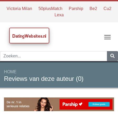
Victoria Milan
50plusMatch
Parship
Be2
Cu2
Lexa
DatingWebsites.nl
Tog
HOME
Reviews van deze auteur (0)