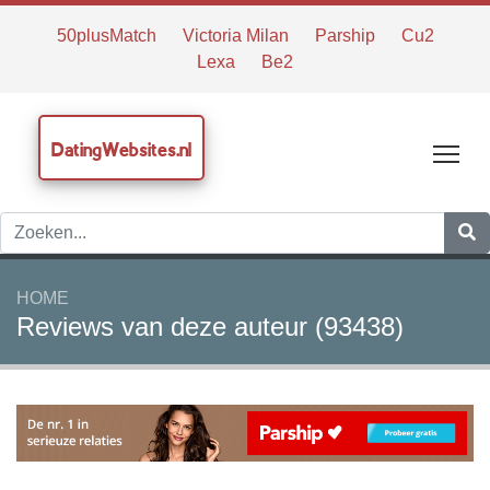
50plusMatch
Victoria Milan
Parship
Cu2
Lexa
Be2
DatingWebsites.nl
Tog
HOME
Reviews van deze auteur (93438)