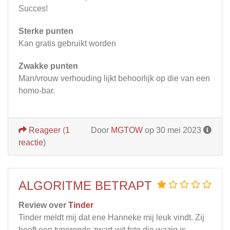
Succes!
Sterke punten
Kan gratis gebruikt worden
Zwakke punten
Man/vrouw verhouding lijkt behoorlijk op die van een
homo-bar.
Reageer
(
1
Door
MGTOW
op 30 mei 2023
reactie
)
ALGORITME BETRAPT
Review over
Tinder
Tinder meldt mij dat ene Hanneke mij leuk vindt. Zij
heeft een typerende zwart-wit foto die wazig is