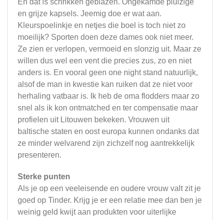
En dat is schrikken geblazen. Ongekamde pluizige
en grijze kapsels. Jeemig doe er wat aan.
Kleurspoelinkje en netjes die boel is toch niet zo
moeilijk? Sporten doen deze dames ook niet meer.
Ze zien er verlopen, vermoeid en slonzig uit. Maar ze
willen dus wel een vent die precies zus, zo en niet
anders is. En vooral geen one night stand natuurlijk,
alsof de man in kwestie kan ruiken dat ze niet voor
herhaling vatbaar is. Ik heb de oma flodders maar zo
snel als ik kon ontmatched en ter compensatie maar
profielen uit Litouwen bekeken. Vrouwen uit
baltische staten en oost europa kunnen ondanks dat
ze minder welvarend zijn zichzelf nog aantrekkelijk
presenteren.
Sterke punten
Als je op een veeleisende en oudere vrouw valt zit je
goed op Tinder. Krijg je er een relatie mee dan ben je
weinig geld kwijt aan produkten voor uiterlijke