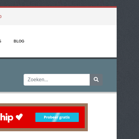
p
S
BLOG