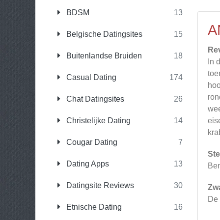
BDSM
13
A
Belgische Datingsites
15
Re
Buitenlandse Bruiden
18
In 
toe
Casual Dating
174
hoo
ron
Chat Datingsites
26
wee
Christelijke Dating
14
eis
kra
Cougar Dating
7
Ste
Dating Apps
13
Ben
Datingsite Reviews
30
Zw
De 
Etnische Dating
16