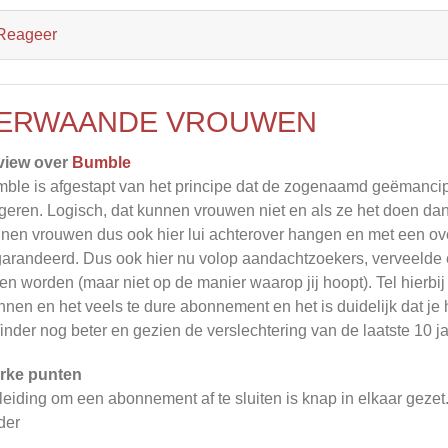
Reageer
ERWAANDE VROUWEN
view over
Bumble
ble is afgestapt van het principe dat de zogenaamd geëmancip
geren. Logisch, dat kunnen vrouwen niet en als ze het doen dan 
nen vrouwen dus ook hier lui achterover hangen en met een ov
arandeerd. Dus ook hier nu volop aandachtzoekers, verveelde
len worden (maar niet op de manier waarop jij hoopt). Tel hierbi
nen en het veels te dure abonnement en het is duidelijk dat je h
Tinder nog beter en gezien de verslechtering van de laatste 10 j
rke punten
leiding om een abonnement af te sluiten is knap in elkaar gezet.
der