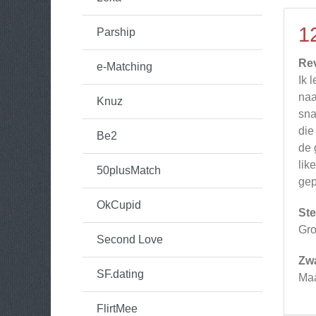
1
Parship
Re
e-Matching
Ik 
naa
Knuz
sna
die
Be2
de 
lik
50plusMatch
gep
OkCupid
Ste
Gro
Second Love
Zw
SF.dating
Maa
FlirtMee