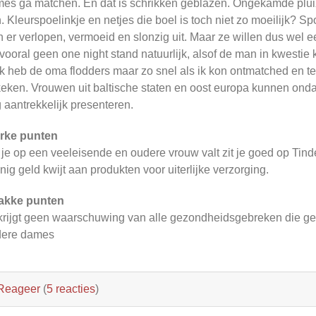
es ga matchen. En dat is schrikken geblazen. Ongekamde pluiz
. Kleurspoelinkje en netjes die boel is toch niet zo moeilijk? 
n er verlopen, vermoeid en slonzig uit. Maar ze willen dus wel ee
vooral geen one night stand natuurlijk, alsof de man in kwestie 
 Ik heb de oma flodders maar zo snel als ik kon ontmatched en t
eken. Vrouwen uit baltische staten en oost europa kunnen onda
 aantrekkelijk presenteren.
rke punten
 je op een veeleisende en oudere vrouw valt zit je goed op Tinde
nig geld kwijt aan produkten voor uiterlijke verzorging.
akke punten
krijgt geen waarschuwing van alle gezondheidsgebreken die g
dere dames
Reageer
(
5 reacties
)