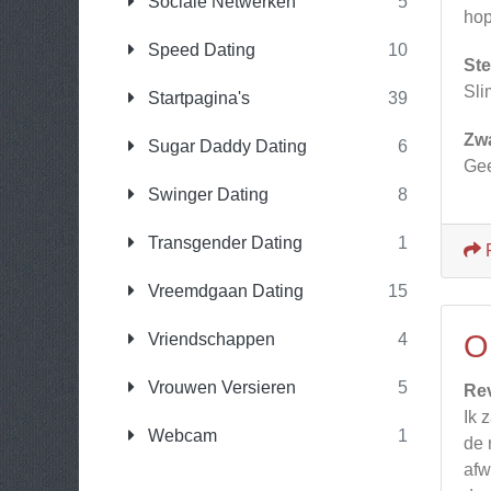
Sociale Netwerken
5
hop
Speed Dating
10
Ste
Sli
Startpagina's
39
Zw
Sugar Daddy Dating
6
Gee
Swinger Dating
8
Transgender Dating
1
Vreemdgaan Dating
15
O
Vriendschappen
4
Vrouwen Versieren
5
Re
Ik 
Webcam
1
de 
afw