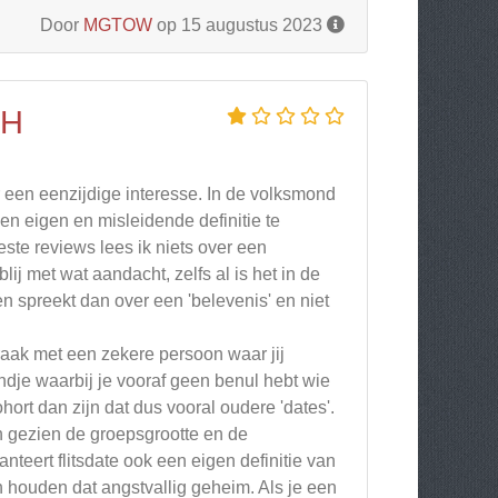
Door
MGTOW
op 15 augustus 2023
CH
r een eenzijdige interesse. In de volksmond
n eigen en misleidende definitie te
ste reviews lees ik niets over een
j met wat aandacht, zelfs al is het in de
en spreekt dan over een 'belevenis' en niet
raak met een zekere persoon waar jij
ondje waarbij je vooraf geen benul hebt wie
cohort dan zijn dat dus vooral oudere 'dates'.
ch gezien de groepsgrootte en de
teert flitsdate ook een eigen definitie van
houden dat angstvallig geheim. Als je een