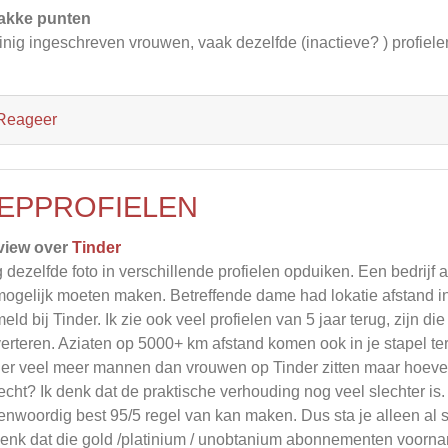
akke punten
nig ingeschreven vrouwen, vaak dezelfde (inactieve? ) profiele
Reageer
EPPROFIELEN
view over
Tinder
 dezelfde foto in verschillende profielen opduiken. Een bedrijf 
ogelijk moeten maken. Betreffende dame had lokatie afstand in
eld bij Tinder. Ik zie ook veel profielen van 5 jaar terug, zijn d
erteren. Aziaten op 5000+ km afstand komen ook in je stapel te
 er veel meer mannen dan vrouwen op Tinder zitten maar hoeveel
echt? Ik denk dat de praktische verhouding nog veel slechter is.
enwoordig best 95/5 regel van kan maken. Dus sta je alleen al st
denk dat die gold /platinium / unobtanium abonnementen voorn