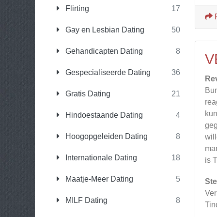
Flirting
17
Gay en Lesbian Dating
50
Gehandicapten Dating
8
V
Gespecialiseerde Dating
36
Re
Bum
Gratis Dating
21
rea
kun
Hindoestaande Dating
4
geg
Hoogopgeleiden Dating
8
wil
man
Internationale Dating
18
is 
Maatje-Meer Dating
5
Ste
Ver
MILF Dating
8
Tin