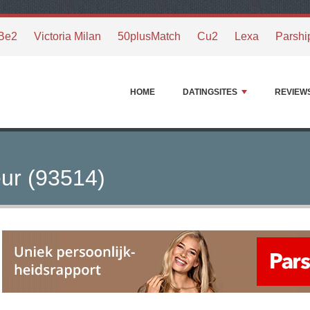
Be2
Victoria Milan
50plusMatch
Cu2
Lexa
Parshi
HOME
DATINGSITES
REVIEW
ur (93514)