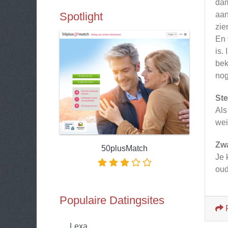
dam
Spotlight
aan
zie
En 
is.
bek
nog
Ste
Als
wei
Zw
50plusMatch
Je 
ou
Populaire Datingsites
Lexa