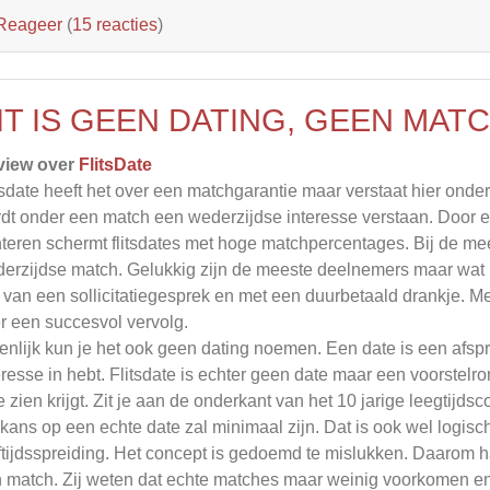
Reageer
(
15 reacties
)
IT IS GEEN DATING, GEEN MAT
view over
FlitsDate
tsdate heeft het over een matchgarantie maar verstaat hier onde
dt onder een match een wederzijdse interesse verstaan. Door ee
teren schermt flitsdates met hoge matchpercentages. Bij de mee
erzijdse match. Gelukkig zijn de meeste deelnemers maar wat bli
jl van een sollicitatiegesprek en met een duurbetaald drankje. M
r een succesvol vervolg.
enlijk kun je het ook geen dating noemen. Een date is een afsp
eresse in hebt. Flitsdate is echter geen date maar een voorstelr
te zien krijgt. Zit je aan de onderkant van het 10 jarige leegtijds
kans op een echte date zal minimaal zijn. Dat is ook wel logis
ftijdsspreiding. Het concept is gedoemd te mislukken. Daarom han
 match. Zij weten dat echte matches maar weinig voorkomen en 