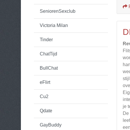
SeniorenSexclub
Victoria Milan
D
Tinder
Re
Fli
ChatTijd
wor
han
BullChat
wed
sti
eFlirt
ove
Eig
Cu2
int
je 
Qdate
De 
lee
GayBuddy
een