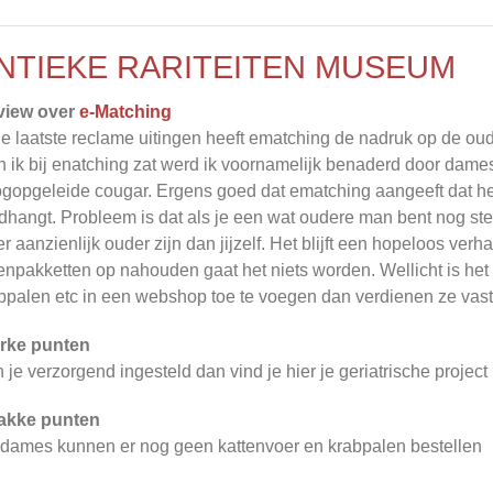
NTIEKE RARITEITEN MUSEUM
view over
e-Matching
de laatste reclame uitingen heeft ematching de nadruk op de oud
n ik bij enatching zat werd ik voornamelijk benaderd door dame
gopgeleide cougar. Ergens goed dat ematching aangeeft dat het
dhangt. Probleem is dat als je een wat oudere man bent nog st
r aanzienlijk ouder zijn dan jijzelf. Het blijft een hopeloos ver
enpakketten op nahouden gaat het niets worden. Wellicht is het
bpalen etc in een webshop toe te voegen dan verdienen ze vast
rke punten
 je verzorgend ingesteld dan vind je hier je geriatrische project 
akke punten
dames kunnen er nog geen kattenvoer en krabpalen bestellen