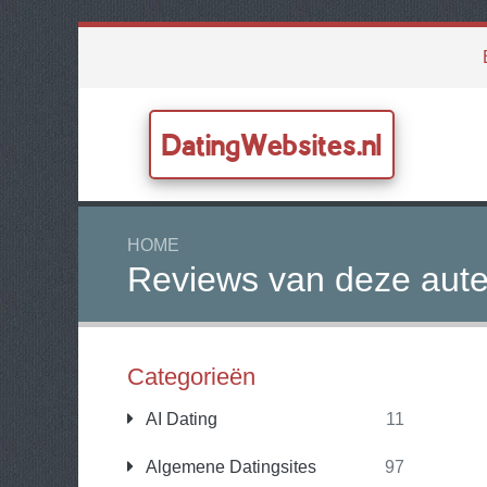
DatingWebsites.nl
HOME
Reviews van deze aute
Categorieën
AI Dating
11
Algemene Datingsites
97