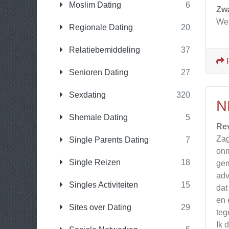
Moslim Dating
6
Zw
Wei
Regionale Dating
20
Relatiebemiddeling
37
Senioren Dating
27
Sexdating
320
N
Shemale Dating
5
Re
Zag
Single Parents Dating
7
onm
Single Reizen
18
gem
adv
Singles Activiteiten
15
dat
en 
Sites over Dating
29
teg
Ik 