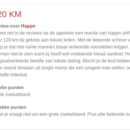
20 KM
view over
Happn
lees net in de reviews op de appstore een reactie van happn zelf
r 120 km bij gebrek aan lokale leden. Met de bekende scheve
p je dat met name mannen totaal verkeerde voorstellen krijgen.
 man niet te zien want zij heeft wel voldoende lokaal aanbod. He
geadverteerde belofte van lokale dating. Mocht je de fout hebb
es vooral bestaan uit single moms die een jongere man willen, o
lofte bitterbal.
rke punten
te zoekafstand
akke punten
r je vraagt niet om een grote zoekafstand. Plus alle bekende na