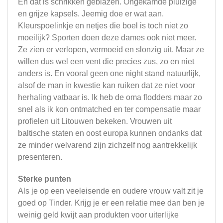
En dat is schrikken geblazen. Ongekamde pluizige
en grijze kapsels. Jeemig doe er wat aan.
Kleurspoelinkje en netjes die boel is toch niet zo
moeilijk? Sporten doen deze dames ook niet meer.
Ze zien er verlopen, vermoeid en slonzig uit. Maar ze
willen dus wel een vent die precies zus, zo en niet
anders is. En vooral geen one night stand natuurlijk,
alsof de man in kwestie kan ruiken dat ze niet voor
herhaling vatbaar is. Ik heb de oma flodders maar zo
snel als ik kon ontmatched en ter compensatie maar
profielen uit Litouwen bekeken. Vrouwen uit
baltische staten en oost europa kunnen ondanks dat
ze minder welvarend zijn zichzelf nog aantrekkelijk
presenteren.
Sterke punten
Als je op een veeleisende en oudere vrouw valt zit je
goed op Tinder. Krijg je er een relatie mee dan ben je
weinig geld kwijt aan produkten voor uiterlijke