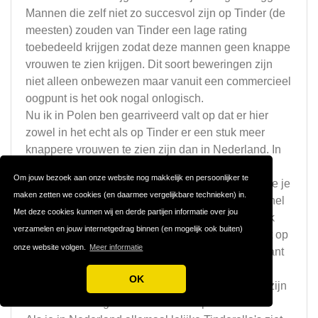
Mannen die zelf niet zo succesvol zijn op Tinder (de
meesten) zouden van Tinder een lage rating
toebedeeld krijgen zodat deze mannen geen knappe
vrouwen te zien krijgen. Dit soort beweringen zijn
niet alleen onbewezen maar vanuit een commercieel
oogpunt is het ook nogal onlogisch.
Nu ik in Polen ben gearriveerd valt op dat er hier
zowel in het echt als op Tinder er een stuk meer
knappere vrouwen te zien zijn dan in Nederland. In
Nederland kan het goed zijn dat er van de 10
Om jouw bezoek aan onze website nog makkelijk en persoonlijker te
vrouwen die je swipet er hoogstens 1 tussenzit die je
maken zetten we cookies (en daarmee vergelijkbare technieken) in.
er appetijtelijk uit vindt zien. In Polen zijn het al snel
Met deze cookies kunnen wij en derde partijen informatie over jou
meerdere van de tien. Ook zie je hier minder vaak
verzamelen en jouw internetgedrag binnen (en mogelijk ook buiten)
veels te dikke vrouwen op straat lopen en valt het op
onze website volgen.
Meer informatie
dat men hier in het algemeen verzorgd en charmant
bijloopt. Wat ook kan zijn is dat de slavische
OK
gelaatstrekken gewoon wat mooier en verfijnder zijn
dan dat van de gemiddelde kaaskop.