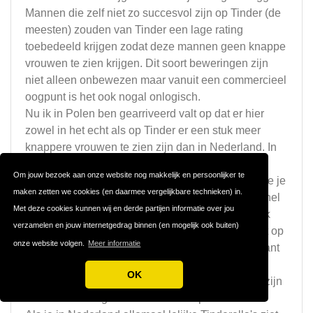
Mannen die zelf niet zo succesvol zijn op Tinder (de
meesten) zouden van Tinder een lage rating
toebedeeld krijgen zodat deze mannen geen knappe
vrouwen te zien krijgen. Dit soort beweringen zijn
niet alleen onbewezen maar vanuit een commercieel
oogpunt is het ook nogal onlogisch.
Nu ik in Polen ben gearriveerd valt op dat er hier
zowel in het echt als op Tinder er een stuk meer
knappere vrouwen te zien zijn dan in Nederland. In
Nederland kan het goed zijn dat er van de 10
Om jouw bezoek aan onze website nog makkelijk en persoonlijker te
vrouwen die je swipet er hoogstens 1 tussenzit die je
maken zetten we cookies (en daarmee vergelijkbare technieken) in.
er appetijtelijk uit vindt zien. In Polen zijn het al snel
Met deze cookies kunnen wij en derde partijen informatie over jou
meerdere van de tien. Ook zie je hier minder vaak
verzamelen en jouw internetgedrag binnen (en mogelijk ook buiten)
veels te dikke vrouwen op straat lopen en valt het op
onze website volgen.
Meer informatie
dat men hier in het algemeen verzorgd en charmant
bijloopt. Wat ook kan zijn is dat de slavische
OK
gelaatstrekken gewoon wat mooier en verfijnder zijn
dan dat van de gemiddelde kaaskop.