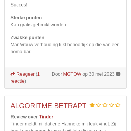
Succes!
Sterke punten
Kan gratis gebruikt worden
Zwakke punten
Man/vrouw verhouding lijkt behoorlijk op die van een
homo-bar.
Reageer
(
1
Door
MGTOW
op 30 mei 2023
reactie
)
ALGORITME BETRAPT
Review over
Tinder
Tinder meldt mij dat ene Hanneke mij leuk vindt. Zij
heeft een typerende zwart-wit foto die wazig is