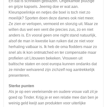
En dat is schrikken geblazen. Ongekamde pluizige
en grijze kapsels. Jeemig doe er wat aan.
Kleurspoelinkje en netjes die boel is toch niet zo
moeilijk? Sporten doen deze dames ook niet meer.
Ze zien er verlopen, vermoeid en slonzig uit. Maar ze
willen dus wel een vent die precies zus, zo en niet
anders is. En vooral geen one night stand natuurlijk,
alsof de man in kwestie kan ruiken dat ze niet voor
herhaling vatbaar is. Ik heb de oma flodders maar zo
snel als ik kon ontmatched en ter compensatie maar
profielen uit Litouwen bekeken. Vrouwen uit
baltische staten en oost europa kunnen ondanks dat
ze minder welvarend zijn zichzelf nog aantrekkelijk
presenteren.
Sterke punten
Als je op een veeleisende en oudere vrouw valt zit je
goed op Tinder. Krijg je er een relatie mee dan ben je
weinig geld kwijt aan produkten voor uiterlijke