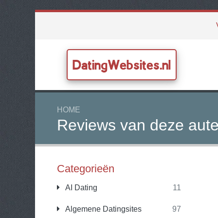
DatingWebsites.nl
HOME
Reviews van deze aute
Categorieën
AI Dating
11
Algemene Datingsites
97