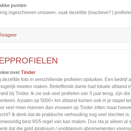
akke punten
nig ingeschreven vrouwen, vaak dezelfde (inactieve? ) profiele
Reageer
EPPROFIELEN
view over
Tinder
 dezelfde foto in verschillende profielen opduiken. Een bedrijf 
ogelijk moeten maken. Betreffende dame had lokatie afstand in
eld bij Tinder. Ik zie ook veel profielen van 5 jaar terug, zijn d
erteren. Aziaten op 5000+ km afstand komen ook in je stapel te
 er veel meer mannen dan vrouwen op Tinder zitten maar hoeveel
echt? Ik denk dat de praktische verhouding nog veel slechter is.
enwoordig best 95/5 regel van kan maken. Dus sta je alleen al st
denk dat die gold /platinium / unobtanium abonnementen voorn