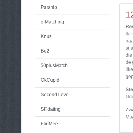
Parship
1
e-Matching
Re
Ik 
Knuz
naa
sna
Be2
die
de 
50plusMatch
lik
gep
OkCupid
Ste
Second Love
Gro
SF.dating
Zw
Maa
FlirtMee