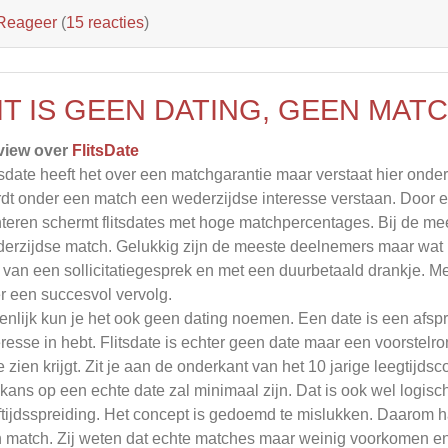
Reageer
(
15 reacties
)
IT IS GEEN DATING, GEEN MAT
view over
FlitsDate
tsdate heeft het over een matchgarantie maar verstaat hier onde
dt onder een match een wederzijdse interesse verstaan. Door ee
teren schermt flitsdates met hoge matchpercentages. Bij de mee
erzijdse match. Gelukkig zijn de meeste deelnemers maar wat bli
jl van een sollicitatiegesprek en met een duurbetaald drankje. M
r een succesvol vervolg.
enlijk kun je het ook geen dating noemen. Een date is een afsp
eresse in hebt. Flitsdate is echter geen date maar een voorstelr
te zien krijgt. Zit je aan de onderkant van het 10 jarige leegtijds
kans op een echte date zal minimaal zijn. Dat is ook wel logis
ftijdsspreiding. Het concept is gedoemd te mislukken. Daarom han
 match. Zij weten dat echte matches maar weinig voorkomen en 