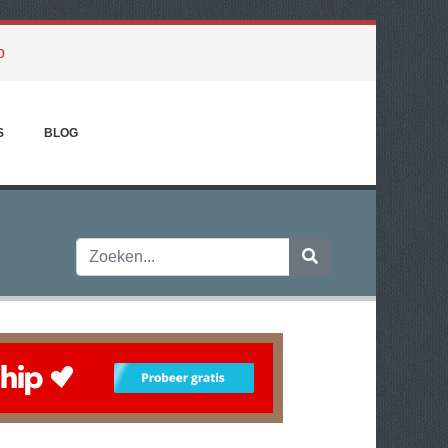
p
S
BLOG