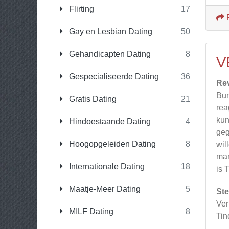
Flirting
17
Gay en Lesbian Dating
50
Gehandicapten Dating
8
V
Gespecialiseerde Dating
36
Re
Bum
Gratis Dating
21
rea
kun
Hindoestaande Dating
4
geg
Hoogopgeleiden Dating
8
wil
man
Internationale Dating
18
is 
Maatje-Meer Dating
5
Ste
Ver
MILF Dating
8
Tin