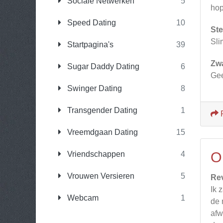
Sociale Netwerken
5
hop
Speed Dating
10
Ste
Sli
Startpagina's
39
Zw
Sugar Daddy Dating
6
Gee
Swinger Dating
8
Transgender Dating
1
Vreemdgaan Dating
15
O
Vriendschappen
4
Vrouwen Versieren
5
Re
Ik 
Webcam
1
de 
afw