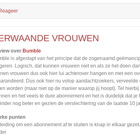
Reageer
ERWAANDE VROUWEN
view over
Bumble
ble is afgestapt van het principe dat de zogenaamd geëmancip
geren. Logisch, dat kunnen vrouwen niet en als ze het doen dan 
nen vrouwen dus ook hier lui achterover hangen en met een ov
arandeerd. Dus ook hier nu volop aandachtzoekers, verveelde
len worden (maar niet op de manier waarop jij hoopt). Tel hierbi
nen en het veels te dure abonnement en het is duidelijk dat je h
Tinder nog beter en gezien de verslechtering van de laatste 10 j
rke punten
leiding om een abonnement af te sluiten is knap in elkaar gezet.
der