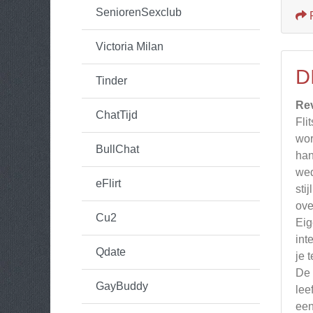
SeniorenSexclub
Victoria Milan
D
Tinder
Re
ChatTijd
Fli
wor
BullChat
han
wed
eFlirt
sti
ove
Cu2
Eig
int
Qdate
je 
De 
GayBuddy
lee
een