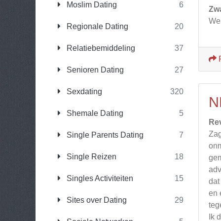
Moslim Dating
6
Zw
Wei
Regionale Dating
20
Relatiebemiddeling
37
Senioren Dating
27
Sexdating
320
N
Shemale Dating
5
Re
Zag
Single Parents Dating
7
onm
Single Reizen
18
gem
adv
Singles Activiteiten
15
dat
en 
Sites over Dating
29
teg
Ik 