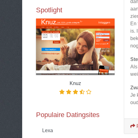
dam
Spotlight
aan
zie
En 
is.
bek
nog
Ste
Als
wei
Knuz
Zw
Je 
ou
Populaire Datingsites
Lexa