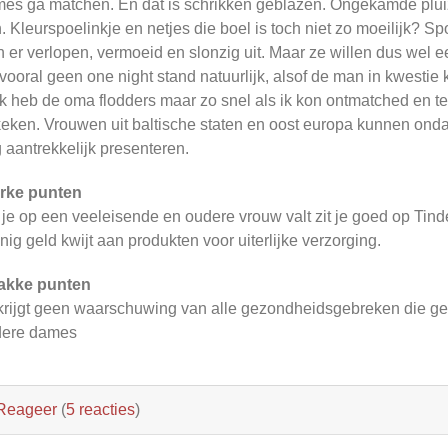
es ga matchen. En dat is schrikken geblazen. Ongekamde pluiz
. Kleurspoelinkje en netjes die boel is toch niet zo moeilijk? 
n er verlopen, vermoeid en slonzig uit. Maar ze willen dus wel ee
vooral geen one night stand natuurlijk, alsof de man in kwestie 
 Ik heb de oma flodders maar zo snel als ik kon ontmatched en t
eken. Vrouwen uit baltische staten en oost europa kunnen onda
 aantrekkelijk presenteren.
rke punten
 je op een veeleisende en oudere vrouw valt zit je goed op Tinde
nig geld kwijt aan produkten voor uiterlijke verzorging.
akke punten
krijgt geen waarschuwing van alle gezondheidsgebreken die g
dere dames
Reageer
(
5 reacties
)