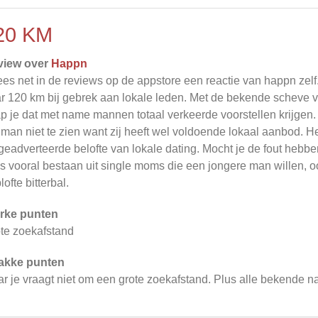
20 KM
view over
Happn
lees net in de reviews op de appstore een reactie van happn zelf
r 120 km bij gebrek aan lokale leden. Met de bekende scheve
p je dat met name mannen totaal verkeerde voorstellen krijgen.
 man niet te zien want zij heeft wel voldoende lokaal aanbod. He
geadverteerde belofte van lokale dating. Mocht je de fout hebb
es vooral bestaan uit single moms die een jongere man willen, o
lofte bitterbal.
rke punten
te zoekafstand
akke punten
r je vraagt niet om een grote zoekafstand. Plus alle bekende na