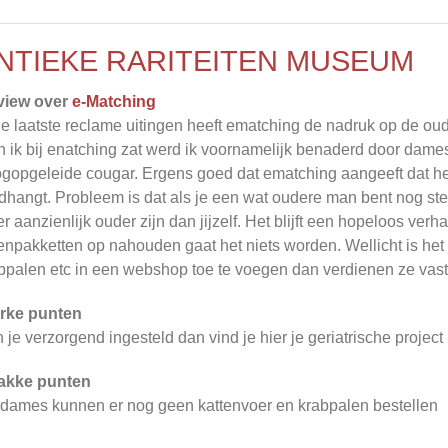
NTIEKE RARITEITEN MUSEUM
view over
e-Matching
de laatste reclame uitingen heeft ematching de nadruk op de oud
n ik bij enatching zat werd ik voornamelijk benaderd door dame
gopgeleide cougar. Ergens goed dat ematching aangeeft dat het
dhangt. Probleem is dat als je een wat oudere man bent nog st
r aanzienlijk ouder zijn dan jijzelf. Het blijft een hopeloos ver
enpakketten op nahouden gaat het niets worden. Wellicht is het
bpalen etc in een webshop toe te voegen dan verdienen ze vast
rke punten
 je verzorgend ingesteld dan vind je hier je geriatrische project 
akke punten
dames kunnen er nog geen kattenvoer en krabpalen bestellen