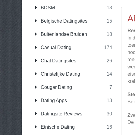
BDSM
13
A
Belgische Datingsites
15
Re
Buitenlandse Bruiden
18
In 
toe
Casual Dating
174
hoo
ron
Chat Datingsites
26
wee
Christelijke Dating
14
eis
kra
Cougar Dating
7
Ste
Dating Apps
13
Ben
Datingsite Reviews
30
Zw
De 
Etnische Dating
16