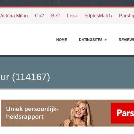
Victoria Milan
Cu2
Be2
Lexa
50plusMatch
Parshi
HOME
DATINGSITES
REVIEW
ur (114167)