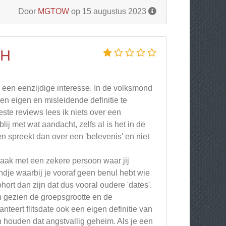
Door
MGTOW
op 15 augustus 2023
CH
r een eenzijdige interesse. In de volksmond
n eigen en misleidende definitie te
ste reviews lees ik niets over een
j met wat aandacht, zelfs al is het in de
en spreekt dan over een 'belevenis' en niet
raak met een zekere persoon waar jij
ondje waarbij je vooraf geen benul hebt wie
cohort dan zijn dat dus vooral oudere 'dates'.
ch gezien de groepsgrootte en de
teert flitsdate ook een eigen definitie van
houden dat angstvallig geheim. Als je een