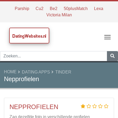
Parship
Cu2
Be2
50plusMatch
Lexa
Victoria Milan
DatingWebsites.nl
Tog
HOME
DATING APPS
TINDER
Nepprofielen
NEPPROFIELEN
Zag dezelfde foto in verschillende profielen