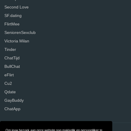
Second Love
SF.dating
FlirtMee
SeniorenSexclub
Victoria Milan
Tinder
ChatTijd
BullChat
eFlirt
Cu2
Qdate
GayBuddy
ChatApp
Om jouw bezoek aan onze website nog makkelijk en persoonlijker te
Contact
Over ons