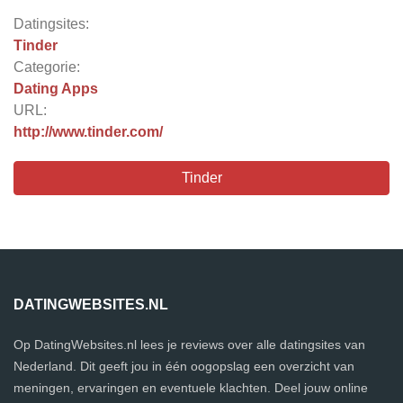
Datingsites:
Tinder
Categorie:
Dating Apps
URL:
http://www.tinder.com/
Tinder
DATINGWEBSITES.NL
Op DatingWebsites.nl lees je reviews over alle datingsites van
Nederland. Dit geeft jou in één oogopslag een overzicht van
meningen, ervaringen en eventuele klachten. Deel jouw online