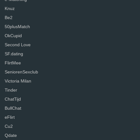
Knuz
Be2
50plusMatch
OkCupid
Second Love
SF.dating
FlirtMee
SeniorenSexclub
Victoria Milan
Tinder
ChatTijd
BullChat
eFlirt
Cu2
Qdate