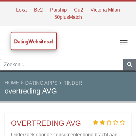
Lexa
Be2
Parship
Cu2
Victoria Milan
50plusMatch
DatingWebsites.nl
Tog
HOME
DATING APPS
TINDER
overtreding AVG
OVERTREDING AVG
Onderzoek door de consumentenbond bracht aan