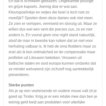
En dat is schrikken geblazen. Ongekamde pluizige
en grijze kapsels. Jeemig doe er wat aan.
Kleurspoelinkje en netjes die boel is toch niet zo
moeilijk? Sporten doen deze dames ook niet meer.
Ze zien er verlopen, vermoeid en slonzig uit. Maar ze
willen dus wel een vent die precies zus, zo en niet
anders is. En vooral geen one night stand natuurlijk,
alsof de man in kwestie kan ruiken dat ze niet voor
herhaling vatbaar is. Ik heb de oma flodders maar zo
snel als ik kon ontmatched en ter compensatie maar
profielen uit Litouwen bekeken. Vrouwen uit
baltische staten en oost europa kunnen ondanks dat
ze minder welvarend zijn zichzelf nog aantrekkelijk
presenteren.
Sterke punten
Als je op een veeleisende en oudere vrouw valt zit je
goed op Tinder. Krijg je er een relatie mee dan ben je
weinig geld kwijt aan produkten voor uiterlijke