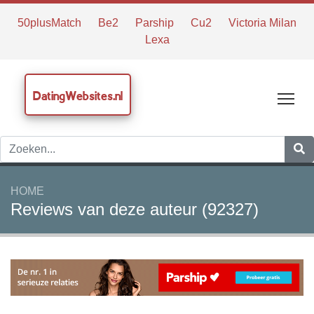
50plusMatch
Be2
Parship
Cu2
Victoria Milan
Lexa
DatingWebsites.nl
Tog
HOME
Reviews van deze auteur (92327)