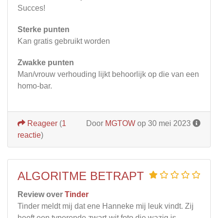
Succes!
Sterke punten
Kan gratis gebruikt worden
Zwakke punten
Man/vrouw verhouding lijkt behoorlijk op die van een
homo-bar.
Reageer
(
1
Door
MGTOW
op 30 mei 2023
reactie
)
ALGORITME BETRAPT
Review over
Tinder
Tinder meldt mij dat ene Hanneke mij leuk vindt. Zij
heeft een typerende zwart-wit foto die wazig is