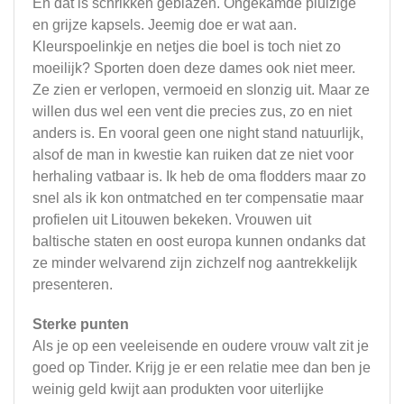
En dat is schrikken geblazen. Ongekamde pluizige
en grijze kapsels. Jeemig doe er wat aan.
Kleurspoelinkje en netjes die boel is toch niet zo
moeilijk? Sporten doen deze dames ook niet meer.
Ze zien er verlopen, vermoeid en slonzig uit. Maar ze
willen dus wel een vent die precies zus, zo en niet
anders is. En vooral geen one night stand natuurlijk,
alsof de man in kwestie kan ruiken dat ze niet voor
herhaling vatbaar is. Ik heb de oma flodders maar zo
snel als ik kon ontmatched en ter compensatie maar
profielen uit Litouwen bekeken. Vrouwen uit
baltische staten en oost europa kunnen ondanks dat
ze minder welvarend zijn zichzelf nog aantrekkelijk
presenteren.
Sterke punten
Als je op een veeleisende en oudere vrouw valt zit je
goed op Tinder. Krijg je er een relatie mee dan ben je
weinig geld kwijt aan produkten voor uiterlijke