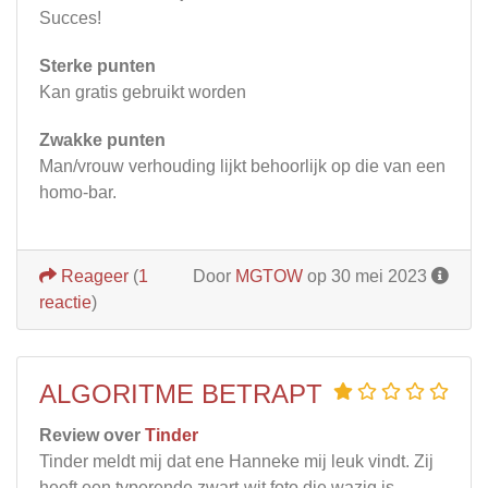
Succes!
Sterke punten
Kan gratis gebruikt worden
Zwakke punten
Man/vrouw verhouding lijkt behoorlijk op die van een
homo-bar.
Reageer
(
1
Door
MGTOW
op 30 mei 2023
reactie
)
ALGORITME BETRAPT
Review over
Tinder
Tinder meldt mij dat ene Hanneke mij leuk vindt. Zij
heeft een typerende zwart-wit foto die wazig is