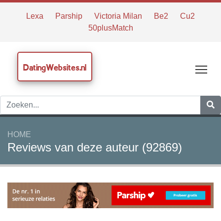
Lexa
Parship
Victoria Milan
Be2
Cu2
50plusMatch
DatingWebsites.nl
Tog
HOME
Reviews van deze auteur (92869)