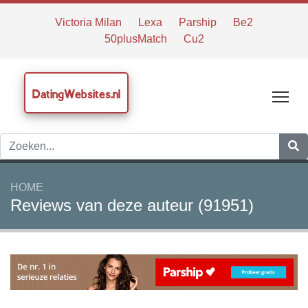
Victoria Milan
Lexa
Parship
Be2
50plusMatch
Cu2
DatingWebsites.nl
Tog
HOME
Reviews van deze auteur (91951)