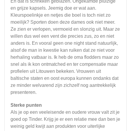
En dat is schrikken geblazen. Ongekamde pluizige
en grijze kapsels. Jeemig doe er wat aan.
Kleurspoelinkje en netjes die boel is toch niet zo
moeilijk? Sporten doen deze dames ook niet meer.
Ze zien er verlopen, vermoeid en slonzig uit. Maar ze
willen dus wel een vent die precies zus, zo en niet
anders is. En vooral geen one night stand natuurlijk,
alsof de man in kwestie kan ruiken dat ze niet voor
herhaling vatbaar is. Ik heb de oma flodders maar zo
snel als ik kon ontmatched en ter compensatie maar
profielen uit Litouwen bekeken. Vrouwen uit
baltische staten en oost europa kunnen ondanks dat
ze minder welvarend zijn zichzelf nog aantrekkelijk
presenteren.
Sterke punten
Als je op een veeleisende en oudere vrouw valt zit je
goed op Tinder. Krijg je er een relatie mee dan ben je
weinig geld kwijt aan produkten voor uiterlijke