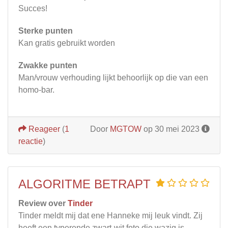
Succes!
Sterke punten
Kan gratis gebruikt worden
Zwakke punten
Man/vrouw verhouding lijkt behoorlijk op die van een
homo-bar.
Reageer
(
1
Door
MGTOW
op 30 mei 2023
reactie
)
ALGORITME BETRAPT
Review over
Tinder
Tinder meldt mij dat ene Hanneke mij leuk vindt. Zij
heeft een typerende zwart-wit foto die wazig is