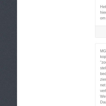
Het
hie
om 
MGT
kop
"zo
ste
bed
zie
net
ver
Wer
Daa