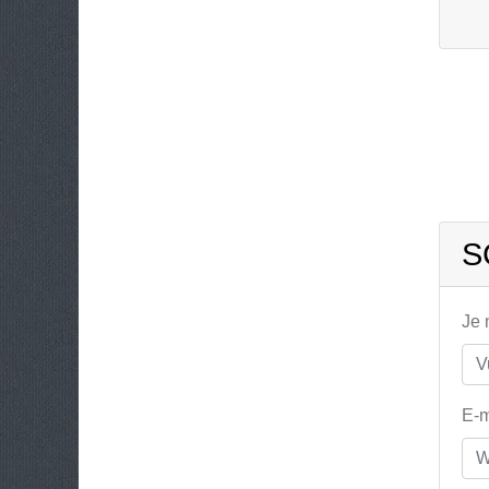
S
Je
E-m