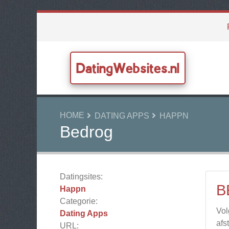
DatingWebsites.nl
HOME
DATING APPS
HAPPN
Bedrog
Datingsites:
B
Happn
Categorie:
Vol
Dating Apps
afs
URL: