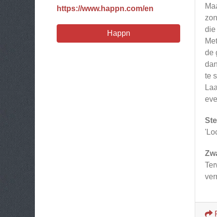
Maa
https://www.happn.com/en
zon
die
Happn
Met
de 
dan
te 
Laa
eve
Ste
'Lo
Zw
Ter
ver