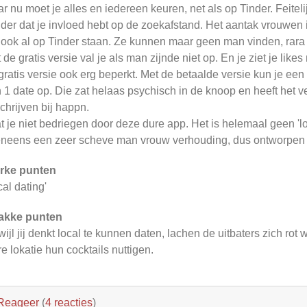
r nu moet je alles en iedereen keuren, net als op Tinder. Feitel
der dat je invloed hebt op de zoekafstand. Het aantak vrouwen 
 ook al op Tinder staan. Ze kunnen maar geen man vinden, rar
 de gratis versie val je als man zijnde niet op. En je ziet je likes
gratis versie ook erg beperkt. Met de betaalde versie kun je een
 1 date op. Die zat helaas psychisch in de knoop en heeft het v
schrijven bij happn.
t je niet bedriegen door deze dure app. Het is helemaal geen 'l
neens een zeer scheve man vrouw verhouding, dus ontworpen om 
rke punten
cal dating'
akke punten
wijl jij denkt local te kunnen daten, lachen de uitbaters zich 
re lokatie hun cocktails nuttigen.
Reageer
(
4 reacties
)