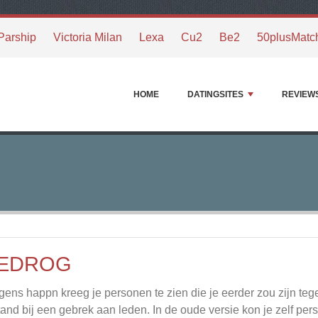
Parship
Victoria Milan
Lexa
Cu2
Be2
50plusMatc
HOME
DATINGSITES
REVIEW
EDROG
gens happn kreeg je personen te zien die je eerder zou zijn t
tand bij een gebrek aan leden. In de oude versie kon je zelf pers