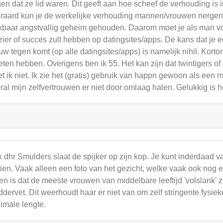
en dat ze lid waren. Dit geeft aan hoe scheef de verhouding i
eraard kun je de werkelijke verhouding mannen/vrouwen nergen
jkbaar angstvallig geheim gehouden. Daarom moet je als man voo
zier of succes zult hebben op datingsites/apps. De kans dat je ee
uw tegen komt (op alle datingsites/apps) is namelijk nihil. Kort
ten hebben. Overigens ben ik 55. Het kan zijn dat twintigers o
t ik niet. Ik zie het (gratis) gebruik van happn gewoon als een 
ral mijn zelfvertrouwen er niet door omlaag halen. Gelukkig is h
 dhr Smulders slaat de spijker op zijn kop. Je kunt inderdaad va
zien. Vaak alleen een foto van het gezicht, welke vaak ook nog e
en is dat de meeste vrouwen van middelbare leeftijd 'volslank' z
dervet. Dit weerhoudt haar er niet van om zelf stringente fysiek
imale lengte.