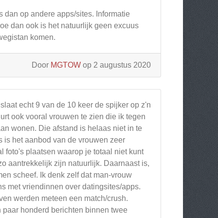
s dan op andere apps/sites. Informatie
Hoe dan ook is het natuurlijk geen excuus
rwegistan komen.
Door
MGTOW
op 2 augustus 2020
laat echt 9 van de 10 keer de spijker op z'n
urt ook vooral vrouwen te zien die ik tegen
n wonen. Die afstand is helaas niet in te
ns is het aanbod van de vrouwen zeer
 foto's plaatsen waarop je totaal niet kunt
o aantrekkelijk zijn natuurlijk. Daarnaast is,
men scheef. Ik denk zelf dat man-vrouw
ens met vriendinnen over datingsites/apps.
gaven werden meteen een match/crush.
een paar honderd berichten binnen twee