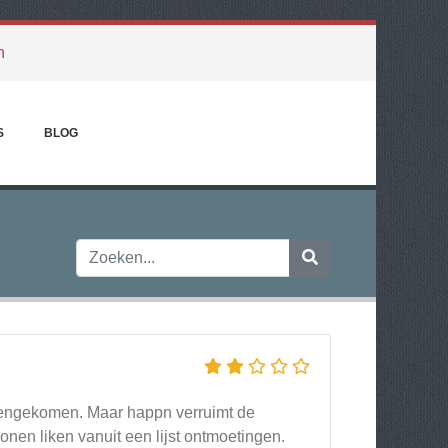
h
S
BLOG
egengekomen. Maar happn verruimt de
onen liken vanuit een lijst ontmoetingen.