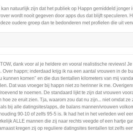
 kan natuurlijk zijn dat het publiek op Happn gemiddeld jonger i
rover wordt nooit gegeven door apps dus dat blijft speculeren. 
deze oudere groep dan te bedonderen met profielen die uit ve
OW, dank voor al je heldere en vooral realistische reviews! Je s
. Over happn; inderdaad krijg ik na een aantal vrouwen in de bu
u kunnen komen" en die dus tientallen kilometers van mij vandaa
llen. Dat was vroeger bij happn niet zo herinner ik me. Overige
roevend te noemen. De standaard lijkt te zijn dat vrouwen vooral
n hoe ze eruit zien. Tja, waarom zou dat nu zijn... niet omdat ze z
 als bij alle datingsites/apps, de balans mannen/vrouwen volko
houding 90-10 of zelfs 95-5 is. Ik had het in het verleden wel e
kelijk ALLE mannen die zij naar rechts veegde of een hartje 
rnaast kregen zij op reguliere datingsites tientallen tot zelfs 