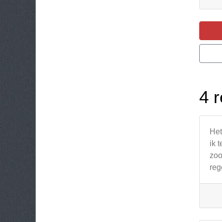
4 r
Het
ik 
zoo
reg