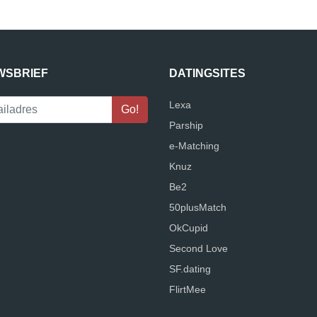
WSBRIEF
DATINGSITES
Lexa
Parship
e-Matching
Knuz
Be2
50plusMatch
OkCupid
Second Love
SF.dating
FlirtMee