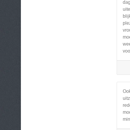
dag
uit
bli
ple
vro
moe
wee
voo
Ook
uit
red
mod
min