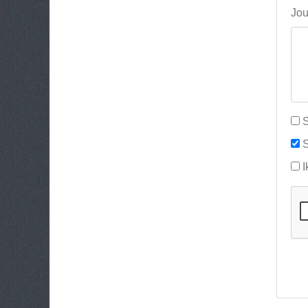
Jou
S
S
I