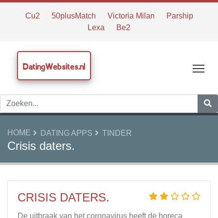
Cu2
50plusMatch
Victoria Milan
Parship
Lexa
Be2
DatingWebsites.nl
Tog
HOME
DATING APPS
TINDER
Crisis daters.
CRISIS DATERS.
De uitbraak van het coronavirus heeft de horeca