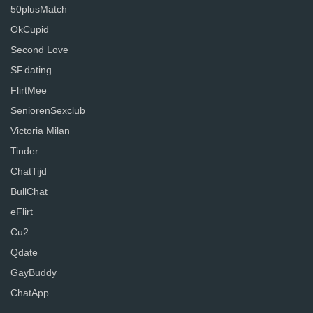
50plusMatch
OkCupid
Second Love
SF.dating
FlirtMee
SeniorenSexclub
Victoria Milan
Tinder
ChatTijd
BullChat
eFlirt
Cu2
Qdate
GayBuddy
ChatApp