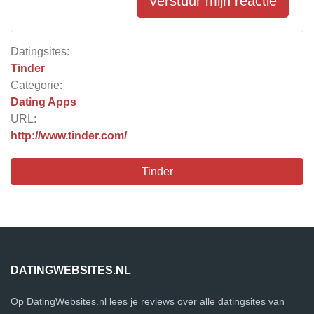
Verstuur mijn reactie
Datingsites:
Tinder
Categorie:
Dating Apps
URL:
http://www.tinder.com/
Tinder
DATINGWEBSITES.NL
Op DatingWebsites.nl lees je reviews over alle datingsites van