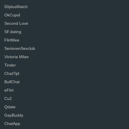
50plusMatch
OkCupid
Second Love
SF.dating
FlirtMee
SeniorenSexclub
Victoria Milan
Tinder
ChatTijd
BullChat
eFlirt
Cu2
Qdate
GayBuddy
ChatApp