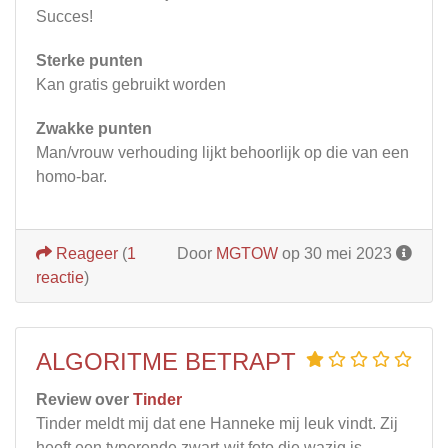
Succes!
Sterke punten
Kan gratis gebruikt worden
Zwakke punten
Man/vrouw verhouding lijkt behoorlijk op die van een
homo-bar.
Reageer
(
1
Door
MGTOW
op 30 mei 2023
reactie
)
ALGORITME BETRAPT
Review over
Tinder
Tinder meldt mij dat ene Hanneke mij leuk vindt. Zij
heeft een typerende zwart-wit foto die wazig is