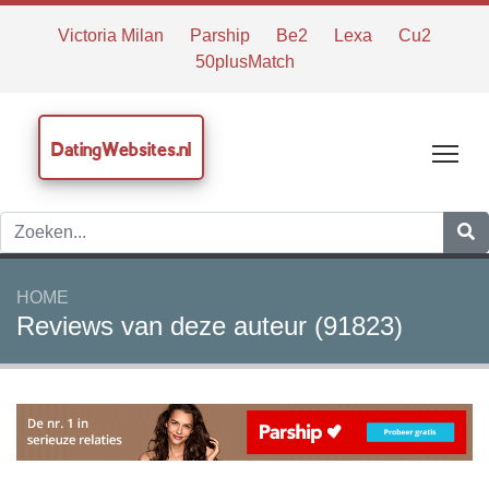
Victoria Milan
Parship
Be2
Lexa
Cu2
50plusMatch
DatingWebsites.nl
Tog
HOME
Reviews van deze auteur (91823)