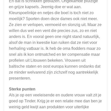
En dat is schrikken geblazen. Ongekamde pluizige
en grijze kapsels. Jeemig doe er wat aan.
Kleurspoelinkje en netjes die boel is toch niet zo
moeilijk? Sporten doen deze dames ook niet meer.
Ze zien er verlopen, vermoeid en slonzig uit. Maar ze
willen dus wel een vent die precies zus, zo en niet
anders is. En vooral geen one night stand natuurlijk,
alsof de man in kwestie kan ruiken dat ze niet voor
herhaling vatbaar is. Ik heb de oma flodders maar zo
snel als ik kon ontmatched en ter compensatie maar
profielen uit Litouwen bekeken. Vrouwen uit
baltische staten en oost europa kunnen ondanks dat
ze minder welvarend zijn zichzelf nog aantrekkelijk
presenteren.
Sterke punten
Als je op een veeleisende en oudere vrouw valt zit je
goed op Tinder. Krijg je er een relatie mee dan ben je
weinig geld kwijt aan produkten voor uiterlijke