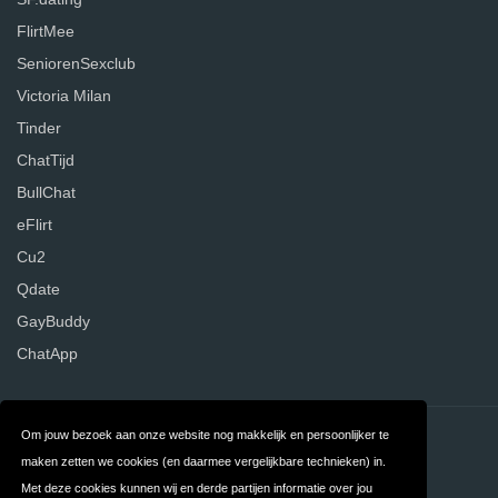
FlirtMee
SeniorenSexclub
Victoria Milan
Tinder
ChatTijd
BullChat
eFlirt
Cu2
Qdate
GayBuddy
ChatApp
Om jouw bezoek aan onze website nog makkelijk en persoonlijker te
Contact
Over ons
maken zetten we cookies (en daarmee vergelijkbare technieken) in.
Privacy
Algemene
Met deze cookies kunnen wij en derde partijen informatie over jou