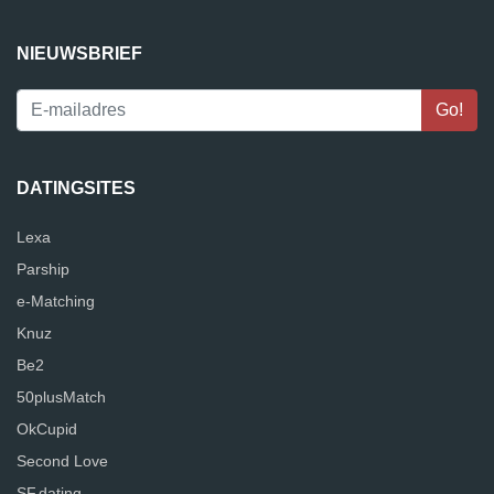
NIEUWSBRIEF
DATINGSITES
Lexa
Parship
e-Matching
Knuz
Be2
50plusMatch
OkCupid
Second Love
SF.dating