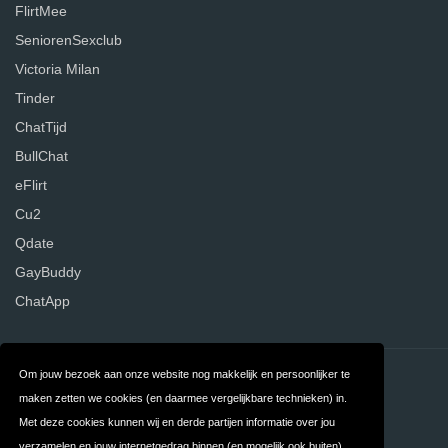
FlirtMee
SeniorenSexclub
Victoria Milan
Tinder
ChatTijd
BullChat
eFlirt
Cu2
Qdate
GayBuddy
ChatApp
Om jouw bezoek aan onze website nog makkelijk en persoonlijker te
Contact
Over ons
maken zetten we cookies (en daarmee vergelijkbare technieken) in.
Privacy
Algemene
Met deze cookies kunnen wij en derde partijen informatie over jou
verzamelen en jouw internetgedrag binnen (en mogelijk ook buiten)