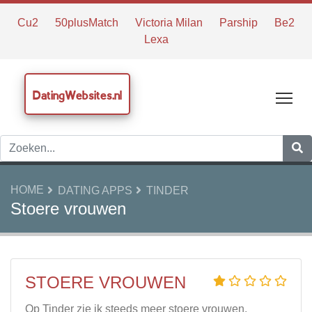
Cu2
50plusMatch
Victoria Milan
Parship
Be2
Lexa
DatingWebsites.nl
Tog
HOME
DATING APPS
TINDER
Stoere vrouwen
STOERE VROUWEN
Op Tinder zie ik steeds meer stoere vrouwen.