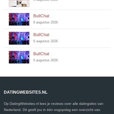
BullChat
6 augustus 2026
BullChat
6 augustus 2026
BullChat
6 augustus 2026
DATINGWEBSITES.NL
Op DatingWebsites.nl lees je reviews over alle datingsites van
Nederland. Dit geeft jou in één oogopslag een overzicht van