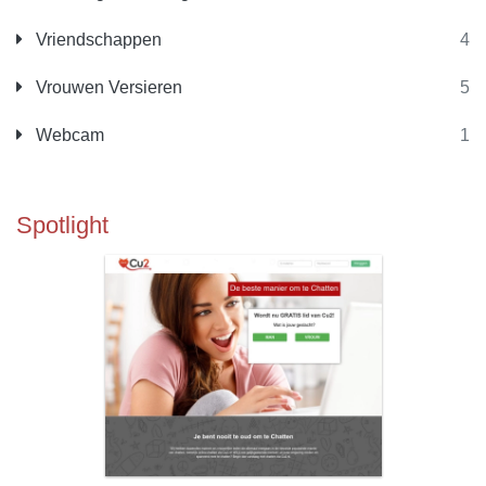
Vriendschappen
4
Vrouwen Versieren
5
Webcam
1
Spotlight