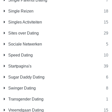
Single Parents Dating
7
Single Reizen
18
Singles Activiteiten
15
Sites over Dating
29
Sociale Netwerken
5
Speed Dating
10
Startpagina's
39
Sugar Daddy Dating
6
Swinger Dating
8
Transgender Dating
1
Vreemdgaan Dating
15