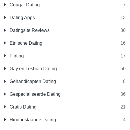
Cougar Dating
7
Dating Apps
13
Datingsite Reviews
30
Etnische Dating
16
Flirting
17
Gay en Lesbian Dating
50
Gehandicapten Dating
8
Gespecialiseerde Dating
36
Gratis Dating
21
Hindoestaande Dating
4