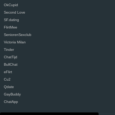
OkCupid
Second Love
SF.dating
FlirtMee
SeniorenSexclub
Victoria Milan
Tinder
ChatTijd
BullChat
eFlirt
Cu2
Qdate
GayBuddy
ChatApp