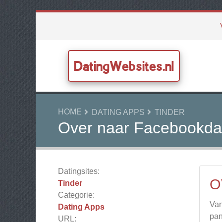
DatingWebsites.nl
HOME
DATING APPS
TINDER
Over naar Facebookda
Datingsites:
O
Tinder
Categorie:
Van
Dating Apps
pan
URL: