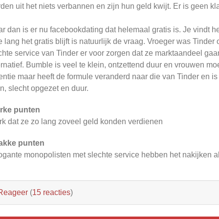
den uit het niets verbannen en zijn hun geld kwijt. Er is geen kl
r dan is er nu facebookdating dat helemaal gratis is. Je vindt 
 lang het gratis blijft is natuurlijk de vraag. Vroeger was Tinder 
chte service van Tinder er voor zorgen dat ze marktaandeel gaan 
ernatief. Bumble is veel te klein, ontzettend duur en vrouwen mo
entie maar heeft de formule veranderd naar die van Tinder en is
in, slecht opgezet en duur.
rke punten
rk dat ze zo lang zoveel geld konden verdienen
akke punten
ogante monopolisten met slechte service hebben het nakijken al
Reageer
(
15 reacties
)