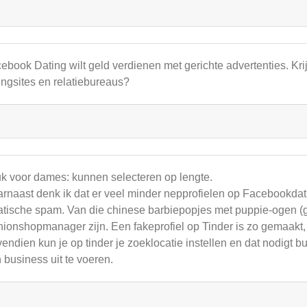
ebook Dating wilt geld verdienen met gerichte advertenties. Kr
ingsites en relatiebureaus?
k voor dames: kunnen selecteren op lengte.
rnaast denk ik dat er veel minder nepprofielen op Facebookdatin
atische spam. Van die chinese barbiepopjes met puppie-ogen (ge
hionshopmanager zijn. Een fakeprofiel op Tinder is zo gemaakt
endien kun je op tinder je zoeklocatie instellen en dat nodigt b
 business uit te voeren.