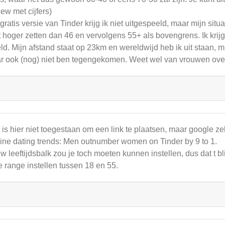
iew met cijfers)
gratis versie van Tinder krijg ik niet uitgespeeld, maar mijn situa
t hoger zetten dan 46 en vervolgens 55+ als bovengrens. Ik krijg
ld. Mijn afstand staat op 23km en wereldwijd heb ik uit staan, 
r ook (nog) niet ben tegengekomen. Weet wel van vrouwen over
 is hier niet toegestaan om een link te plaatsen, maar google zelf
ine dating trends: Men outnumber women on Tinder by 9 to 1.
w leeftijdsbalk zou je toch moeten kunnen instellen, dus dat t b
e range instellen tussen 18 en 55.