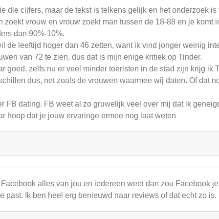
zie die cijfers, maar de tekst is telkens gelijk en het onderzoek 
 zoekt vrouw en vrouw zoekt man tussen de 18-88 en je komt in 
ers dan 90%-10%.
wil de leeftijd hoger dan 46 zetten, want ik vind jonger weinig in
uwen van 72 te zien, dus dat is mijn enige kritiek op Tinder.
r goed, zelfs nu er veel minder toeristen in de stad zijn krijg ik
schillen dus, net zoals de vrouwen waarmee wij daten. Of dat no
r FB dating. FB weet al zo gruwelijk veel over mij dat ik geneig
r hoop dat je jouw ervaringe ermee nog laat weten
 Facebook alles van jou en iedereen weet dan zou Facebook j
 je past. Ik ben heel erg benieuwd naar reviews of dat echt zo is.