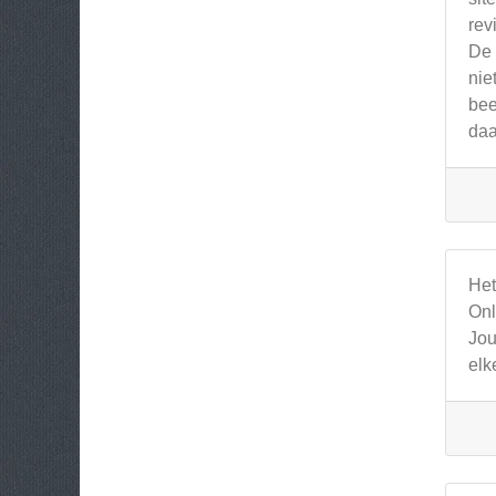
rev
De 
nie
bee
daa
Het
Onl
Jou
elk