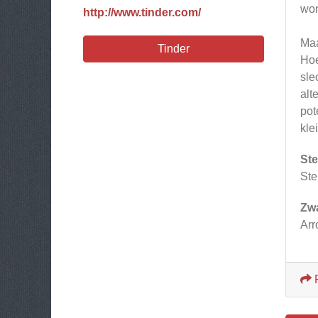
wor
http://www.tinder.com/
Maa
Tinder
Hoe
sle
alt
pot
kle
Ste
Ste
Zw
Arr