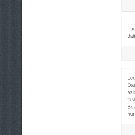
Fac
dat
Leu
Daa
azi
fas
Bov
hun