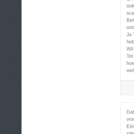
ook
sca
Bet
ond
Ja 
heb
Wil
Tot
hoe
wel
Dat
vro
Eén
sit