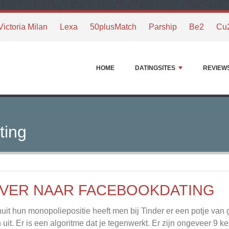
Victoria Milan
Lexa
50plusMatch
Parship
Be2
Cu
HOME
DATINGSITES
REVIEW
ting
VER NAAR FACEBOOKDATING
uit hun monopoliepositie heeft men bij Tinder er een potje van g
 uit. Er is een algoritme dat je tegenwerkt. Er zijn ongeveer 