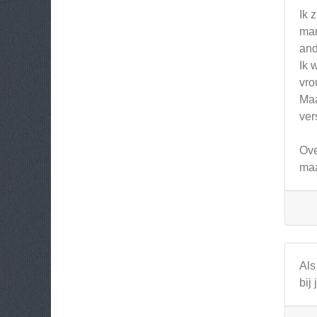
Ik 
man
and
Ik 
vro
Maa
ver
Ove
maa
Als
bij