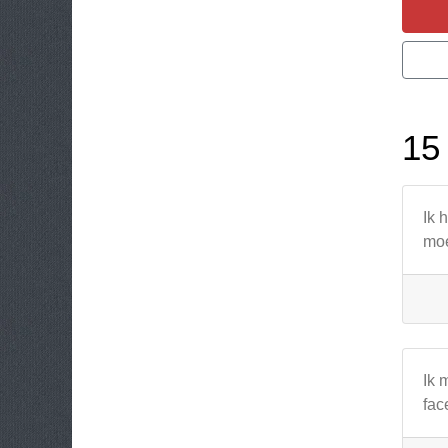
15
Ik 
moe
Ik 
fac