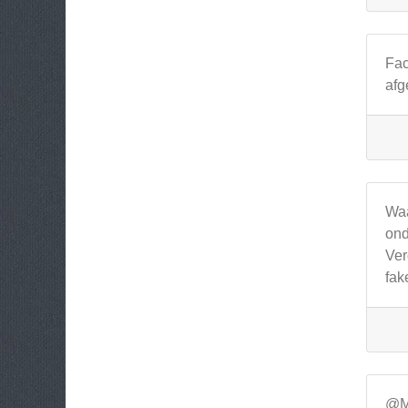
Fac
afg
Waa
ond
Ver
fak
@Mi