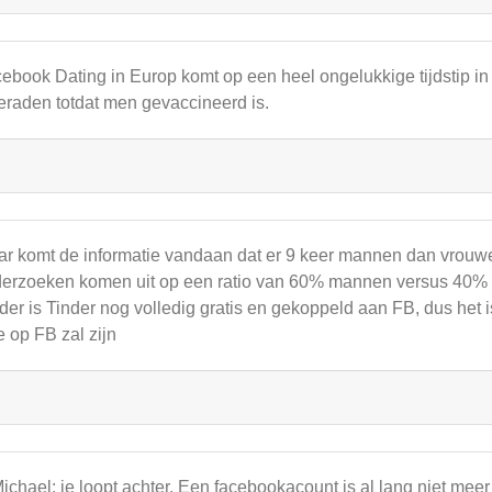
ebook Dating in Europ komt op een heel ongelukkige tijdstip in
eraden totdat men gevaccineerd is.
r komt de informatie vandaan dat er 9 keer mannen dan vrouwe
erzoeken komen uit op een ratio van 60% mannen versus 40% v
der is Tinder nog volledig gratis en gekoppeld aan FB, dus het is
e op FB zal zijn
chael: je loopt achter. Een facebookacount is al lang niet meer 