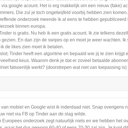
 via google acount. Het is erg makkelijk om een nieuw (fake) a
mmers. Die zul je toch ongetwijfeld voorbij hebben zien komen.
reffende onderzoek meende ik al eens te hebben gepubliceerd in
erzoek binnen europa.
Tinder is gratis. Nu heb ik een gratis acount. Ik zie telkens deze
 gezien. En dan zijn de swipes op en moet je weer wachten. Ik 
 ik de likes zien moet ik betalen.
 slot; Tinder heeft een algoritme en bepaald wie jij te zien krijgt
veelheid keus. Waarom denk je dat er zoveel betaalde abonnem
/niet fatsoenlijk werkt? (doorstrepen wat niet van toepassing is)
 van mobiel en Google wist ik inderdaad niet. Snap overigens ni
uw niet via FB op Tinder aan de slag wilde.
 Europees onderzoek zegt natuurlijk niets en we hebben het o
es, waar het dus gewoon 60-40 of eens 70-30 zal zijn. Je kunt dit