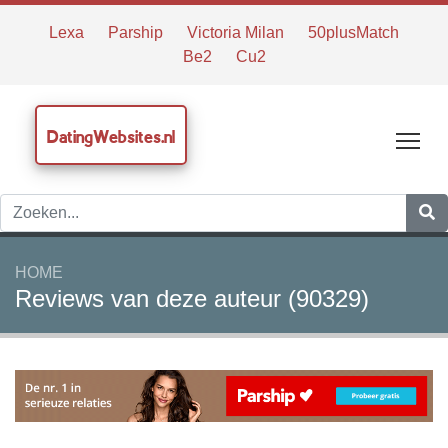
Lexa
Parship
Victoria Milan
50plusMatch
Be2
Cu2
DatingWebsites.nl
Tog
HOME
Reviews van deze auteur (90329)