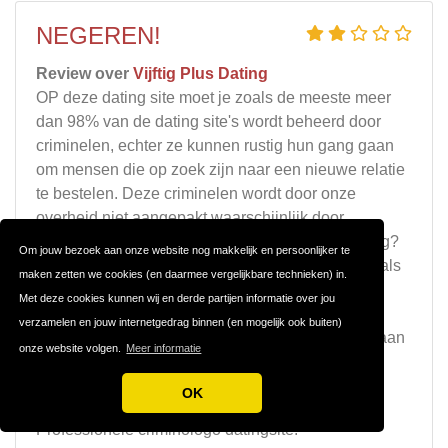
NEGEREN!
Review over
Vijftig Plus Dating
OP deze dating site moet je zoals de meeste meer
dan 98% van de dating site's wordt beheerd door
criminelen, echter ze kunnen rustig hun gang gaan
om mensen die op zoek zijn naar een nieuwe relatie
te bestelen. Deze criminelen wordt door onze
overheid niet aangepakt waarschijnlijk door
personeel tekort, criminaliteit cijfer loopt toch terug?
Om jouw bezoek aan onze website nog makkelijk en persoonlijker te
Vergeet het ,zij de overheid wil het niet zien. Net als
maken zetten we cookies (en daarmee vergelijkbare technieken) in.
coke welke bij tonnen ons land binnen komt
Met deze cookies kunnen wij en derde partijen informatie over jou
ontkennen ze ook deze frauduleuze dating site's.
verzamelen en jouw internetgedrag binnen (en mogelijk ook buiten)
Weg wezen, besteed je geld waar je wel plezier aan
onze website volgen.
Meer informatie
beleefd.Het beste lieve mensen.
OK
Sterke punten
Professionele criminologo datingsite.