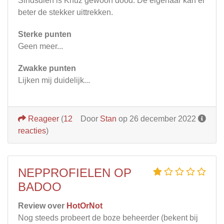
Sindsdien is Knuz gewoon dood. De eigenaar kan er
beter de stekker uittrekken.
Sterke punten
Geen meer...
Zwakke punten
Lijken mij duidelijk...
Reageer
(
12
Door
Stan
op 26 december 2022
reacties
)
NEPPROFIELEN OP
BADOO
Review over
HotOrNot
Nog steeds probeert de boze beheerder (bekent bij