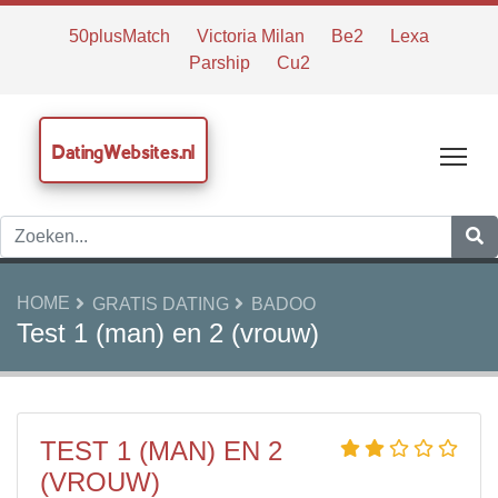
50plusMatch
Victoria Milan
Be2
Lexa
Parship
Cu2
DatingWebsites.nl
Tog
HOME
GRATIS DATING
BADOO
Test 1 (man) en 2 (vrouw)
TEST 1 (MAN) EN 2
(VROUW)