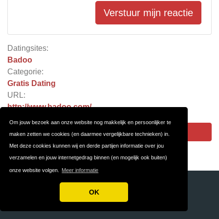
Verstuur mijn reactie
Datingsites:
Badoo
Categorie:
Gratis Dating
URL:
http://www.badoo.com/
Om jouw bezoek aan onze website nog makkelijk en persoonlijker te
Badoo
maken zetten we cookies (en daarmee vergelijkbare technieken) in.
Met deze cookies kunnen wij en derde partijen informatie over jou
verzamelen en jouw internetgedrag binnen (en mogelijk ook buiten)
onze website volgen.
Meer informatie
OK
DATINGWEBSITES.NL