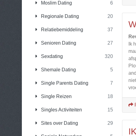
Moslim Dating
6
Regionale Dating
20
W
Relatiebemiddeling
37
Re
Senioren Dating
27
Ik 
maa
Sexdating
320
afs
Plo
Shemale Dating
5
and
nie
Single Parents Dating
7
vro
Single Reizen
18
Singles Activiteiten
15
Sites over Dating
29
I