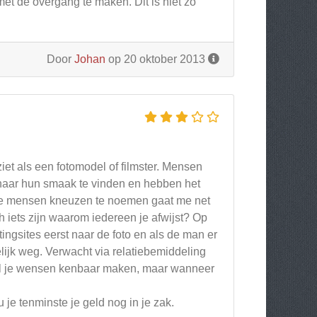
met de overgang te maken. Dit is niet zo
Door
Johan
op 20 oktober 2013
iet als een fotomodel of filmster. Mensen
nd naar hun smaak te vinden en hebben het
die mensen kneuzen te noemen gaat me net
ch iets zijn waarom iedereen je afwijst? Op
atingsites eerst naar de foto en als de man er
elijk weg. Verwacht via relatiebemiddeling
wel je wensen kenbaar maken, maar wanneer
 je tenminste je geld nog in je zak.