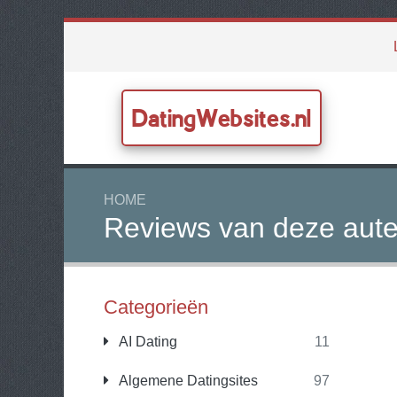
DatingWebsites.nl
HOME
Reviews van deze aute
Categorieën
AI Dating
11
Algemene Datingsites
97