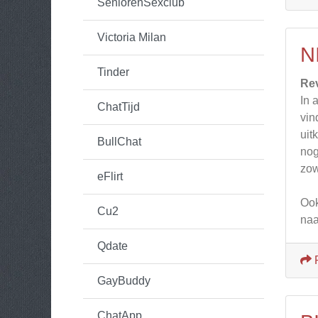
SeniorenSexclub
Victoria Milan
N
Tinder
Re
In 
ChatTijd
vin
uit
BullChat
nog
zow
eFlirt
Ook
Cu2
naa
Qdate
GayBuddy
ChatApp