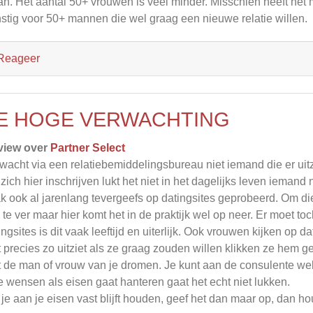
an. Het aantal 50+ vrouwen is veel minder. Misschien heeft het 
stig voor 50+ mannen die wel graag een nieuwe relatie willen.
Reageer
E HOGE VERWACHTING
view over
Partner Select
wacht via een relatiebemiddelingsbureau niet iemand die er uitz
 zich hier inschrijven lukt het niet in het dagelijks leven iema
k ook al jarenlang tevergeefs op datingsites geprobeerd. Om 
s te ver maar hier komt het in de praktijk wel op neer. Er moet to
ingsites is dit vaak leeftijd en uiterlijk. Ook vrouwen kijken op d
t precies zo uitziet als ze graag zouden willen klikken ze hem g
t de man of vrouw van je dromen. Je kunt aan de consulente 
je wensen als eisen gaat hanteren gaat het echt niet lukken.
 je aan je eisen vast blijft houden, geef het dan maar op, dan hou