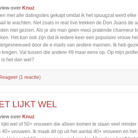
view over
Knuz
ben met alle datingsites gekapt omdat ik het spuugzat werd elk
ail te wachten. Net zoals in real live trekken de Don Juans d
den niet gezien. Als je als man geen mooi pratende charmeur be
ken. Het kan ook zijn dat ik iedere keer een populaire vrouw h
ergesneeuwd door de e-mails van andere mannen. Ik heb gezi
 kregen. Val tussen die andere 49 maar eens op. Op mijn profiel
 is het dan wel?
Reageer
(
1 reactie
)
ET LIJKT WEL
view over
Knuz
 lijkt wel of 50+ vrouwen die alleen komen te staan veel minder 
 40+ vrouwen. Ik maak dit op uit het aantal 40+ vrouwen en he