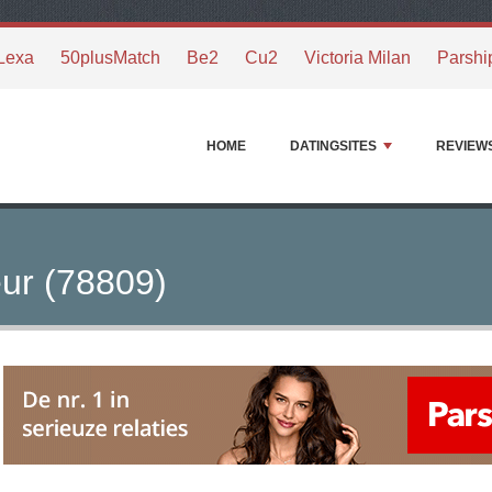
Lexa
50plusMatch
Be2
Cu2
Victoria Milan
Parshi
HOME
DATINGSITES
REVIEW
ur (78809)