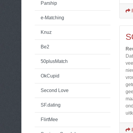
Parship
e-Matching
Knuz
S
Be2
Re
Dat
50plusMatch
vee
nie
OkCupid
vro
get
Second Love
gee
maa
SF.dating
ond
uit
FlirtMee