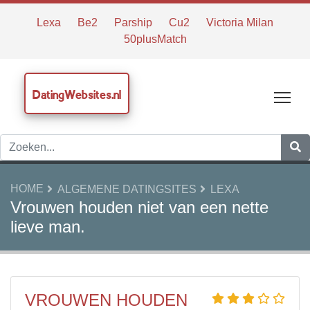
Lexa
Be2
Parship
Cu2
Victoria Milan
50plusMatch
DatingWebsites.nl
Tog
HOME
ALGEMENE DATINGSITES
LEXA
Vrouwen houden niet van een nette
lieve man.
VROUWEN HOUDEN