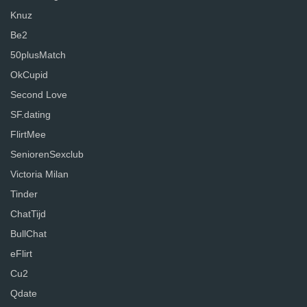
Knuz
Be2
50plusMatch
OkCupid
Second Love
SF.dating
FlirtMee
SeniorenSexclub
Victoria Milan
Tinder
ChatTijd
BullChat
eFlirt
Cu2
Qdate