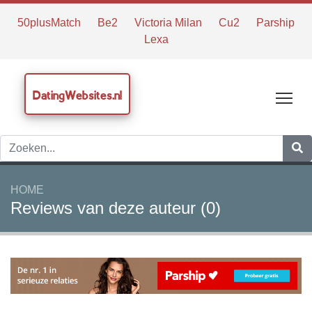
50plusMatch
Be2
Victoria Milan
Cu2
Parship
Lexa
DatingWebsites.nl
Tog
HOME
Reviews van deze auteur (0)