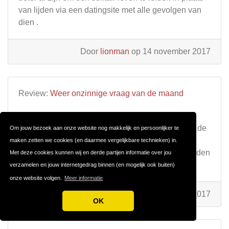
van lijden via een datingsite met alle gevolgen van
dien .
Door
lionman
op 14 november 2017
Review:
Weer onzinnige vraag van de maand
Het is de enigste en beste oplossing voor een
moderne man om MGTOW te gaan , als niet door de
Om jouw bezoek aan onze website nog makkelijk en persoonlijker te
vrouw van deze tijd , vernederd , voor de gek
maken zetten we cookies (en daarmee vergelijkbare technieken) in.
gehouden , financieel uitgebuit , misbruikt wil worden
Met deze cookies kunnen wij en derde partijen informatie over jou
!
verzamelen en jouw internetgedrag binnen (en mogelijk ook buiten)
onze website volgen.
Meer informatie
Door
lionman
op 30 september 2017
OK