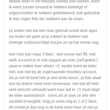
steeds weer in het fotospel voorbij zien komen. want
ik werd zonder iemand te hebben beledigd of
uitgescholden te hebben geblokkeerd. ook gebruikte
ik mijn eigen foto die voldeed aan de eisen.
zij weten niet dat een man gebruik wordt door apps
als tinder om geld uit je zakken te trekken met
smerige ondoorzichtige trucjes zo op het eerste oog.
een man kan maar 3 likes . een vrouw wel 99. met
welk account je er ook opgaat als man (zelf getest )
staat er iedere keer alleen +3. verder komt de teller
niet. ook niet bij de zogenaamde mooiboy account.
als je net lid bent heb je een korte boost , je foto staat
dan bij iedere meid even bovenaan. niet dat dit heel
veel verschil uitmaakt want naar dat er +3 staat stopt
de teller automatisch . soms als je snel ze alle drie
aanklikt of wegklik- krijg je soms nog er 1 of 2 likes.
dit omdat je dan nog in de korte boos fase zit van je