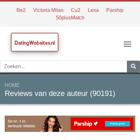
Be2
Victoria Milan
Cu2
Lexa
Parship
50plusMatch
DatingWebsites.nl
Tog
HOME
Reviews van deze auteur (90191)