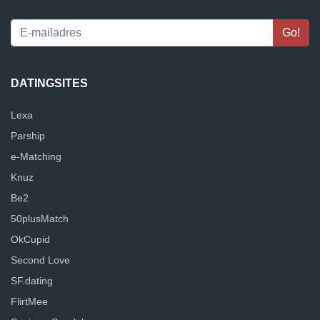
DATINGSITES
Lexa
Parship
e-Matching
Knuz
Be2
50plusMatch
OkCupid
Second Love
SF.dating
FlirtMee