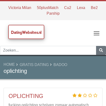
Victoria Milan
50plusMatch
Cu2
Lexa
Be2
Parship
DatingWebsites.nl
Tog
HOME
GRATIS DATING
BADOO
oplichting
OPLICHTING
fucking oplichting schrijven zomaar automatisch