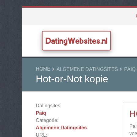
DatingWebsites.nl
HOME
ALGEMENE DATINGSITES
PAIQ
Hot-or-Not kopie
Datingsites:
H
Paiq
Categorie:
Pai
Algemene Datingsites
ver
URL: