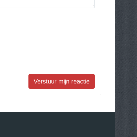
Verstuur mijn reactie