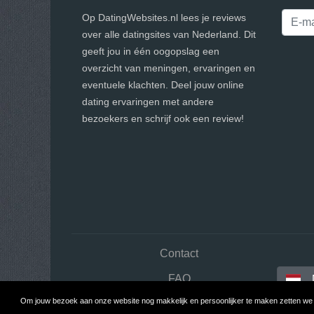
Op DatingWebsites.nl lees je reviews
over alle datingsites van Nederland. Dit
geeft jou in één oogopslag een
overzicht van meningen, ervaringen en
eventuele klachten. Deel jouw online
dating ervaringen met andere
bezoekers en schrijf ook een review!
Contact
FAQ
Om jouw bezoek aan onze website nog makkelijk en persoonlijker te maken zetten we c