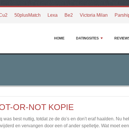
Cu2
50plusMatch
Lexa
Be2
Victoria Milan
Parshi
HOME
DATINGSITES
REVIEW
OT-OR-NOT KOPIE
q was best nuttig, totdat ze de do's en don't eraf haalden. Nu h
wijderd en vervangen door een of ander spelletje. Wat moet een s