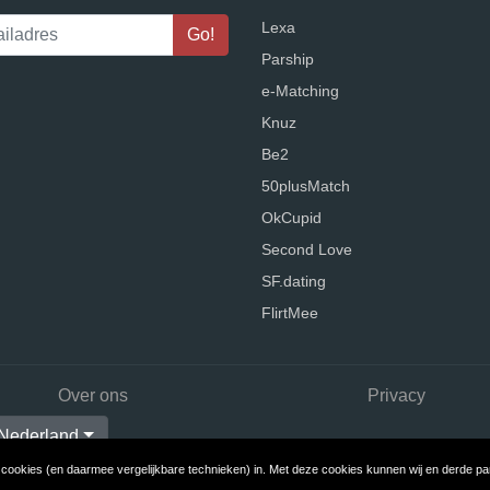
Lexa
Parship
e-Matching
Knuz
Be2
50plusMatch
OkCupid
Second Love
SF.dating
FlirtMee
Over ons
Privacy
Nederland
ookies (en daarmee vergelijkbare technieken) in. Met deze cookies kunnen wij en derde part
Copyright © 2026 DatingWebsites.nl