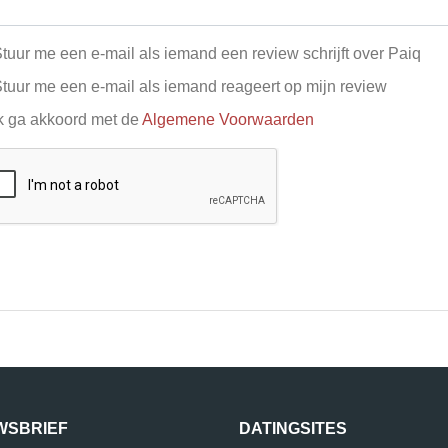
tuur me een e-mail als iemand een review schrijft over Paiq
tuur me een e-mail als iemand reageert op mijn review
k ga akkoord met de
Algemene Voorwaarden
WSBRIEF
DATINGSITES