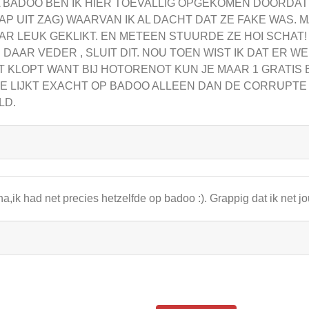
A BADOO BEN IK HIER TOEVALLIG OPGEKOMEN DOORDAT I
AP UIT ZAG) WAARVAN IK AL DACHT DAT ZE FAKE WAS. 
AR LEUK GEKLIKT. EN METEEN STUURDE ZE HOI SCHAT!
 DAAR VEDER , SLUIT DIT. NOU TOEN WIST IK DAT ER W
T KLOPT WANT BIJ HOTORENOT KUN JE MAAR 1 GRATIS 
TE LIJKT EXACHT OP BADOO ALLEEN DAN DE CORRUPTE 
LD.
a,ik had net precies hetzelfde op badoo :). Grappig dat ik net jou