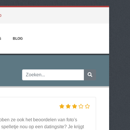
p
S
BLOG
ebben ze ook het beoordelen van foto's
pelletje nou op een datingsite? Je krijgt