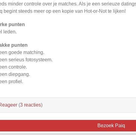
eds minder controle over je matches. Als je een serieuze dating
q begint steeds meer op een kopie van Hot-or-Not te lijken!
rke punten
l leden.
akke punten
een goede matching.
een serieus fotosysteem.
een controle.
een diepgang.
een profiel.
Reageer
(
3 reacties
)
Bezoek Paiq