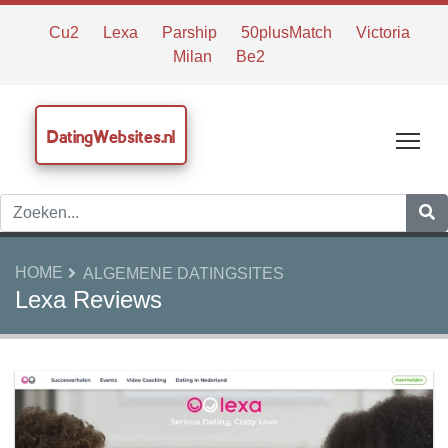
Cu2
Lexa
Parship
50plusMatch
Victoria
Milan
Be2
DatingWebsites.nl
Tog
HOME
ALGEMENE DATINGSITES
Lexa Reviews