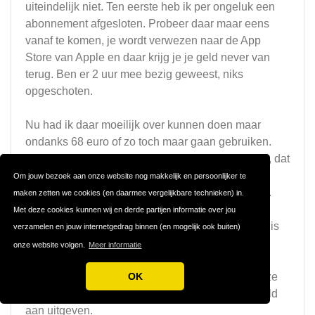
uiteindelijk niet. Ten eerste heb ik per ongeluk een
abonnement afgesloten. Probeer daar maar eens
vanaf te komen, je wordt verwezen naar de App
Store van Apple en daar krijg je je geld never van
terug. Ben er 2 uur mee bezig geweest, niks
opgeschoten.
Nu had ik daar moeilijk over kunnen doen maar
ondanks 68 euro of zo toch maar gaan gebruiken.
Dat je niet heel veel reacties krijgt vind ik niet erg, dat
weet je met dit soort apps. Dat je ‘bekeken’ wordt
Om jouw bezoek aan onze website nog makkelijk en persoonlijker te
terwijl dat niet zo is, is mij wel duidelijk inmiddels.
maken zetten we cookies (en daarmee vergelijkbare technieken) in.
Dat geeft de indruk dat iemand je profiel bezoekt,
Met deze cookies kunnen wij en derde partijen informatie over jou
terwijl die dat helemaal niet heeft gedaan. En dat is
verzamelen en jouw internetgedrag binnen (en mogelijk ook buiten)
pure oplichting.
onze website volgen.
Meer informatie
OK
Via Tinder wel 2 dates gehad in het verleden, deze
app leek beter maar is dus gewoon shit. Geen geld
aan uitgeven.