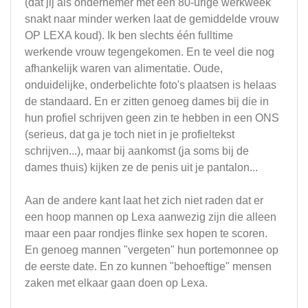
(dat jij als ondernemer met een 80-urige werkweek
snakt naar minder werken laat de gemiddelde vrouw
OP LEXA koud). Ik ben slechts één fulltime
werkende vrouw tegengekomen. En te veel die nog
afhankelijk waren van alimentatie. Oude,
onduidelijke, onderbelichte foto's plaatsen is helaas
de standaard. En er zitten genoeg dames bij die in
hun profiel schrijven geen zin te hebben in een ONS
(serieus, dat ga je toch niet in je profieltekst
schrijven...), maar bij aankomst (ja soms bij de
dames thuis) kijken ze de penis uit je pantalon...
Aan de andere kant laat het zich niet raden dat er
een hoop mannen op Lexa aanwezig zijn die alleen
maar een paar rondjes flinke sex hopen te scoren.
En genoeg mannen "vergeten" hun portemonnee op
de eerste date. En zo kunnen "behoeftige" mensen
zaken met elkaar gaan doen op Lexa.