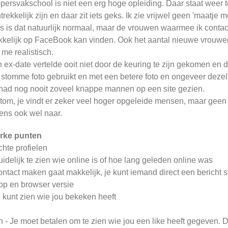
persvakschool is niet een erg hoge opleiding. Daar staat weer t
trekkelijk zijn en daar zit iets geks. Ik zie vrijwel geen 'maatje m
es is dat natuurlijk normaal, maar de vrouwen waarmee ik contac
kelijk op FaceBook kan vinden. Ook het aantal nieuwe vrouwen
t me realistisch.
 ex-date vertelde ooit niet door de keuring te zijn gekomen en 
 stomme foto gebruikt en met een betere foto en ongeveer dezelf
 had nog nooit zoveel knappe mannen op een site gezien.
tom, je vindt er zeker veel hoger opgeleide mensen, maar geen 
ens ook wel naar.
rke punten
chte profielen
uidelijk te zien wie online is of hoe lang geleden online was
ontact maken gaat makkelijk, je kunt iemand direct een bericht s
pp en browser versie
e kunt zien wie jou bekeken heeft
n - Je moet betalen om te zien wie jou een like heeft gegeven. D