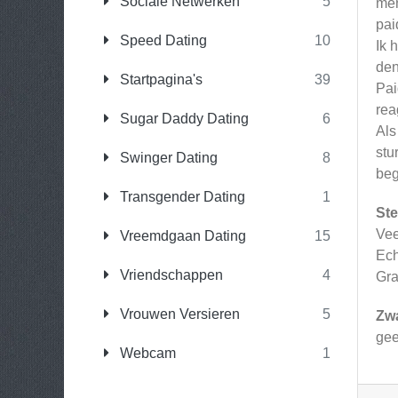
Sociale Netwerken
5
men
pai
Speed Dating
10
Ik 
den
Startpagina's
39
Pai
rea
Sugar Daddy Dating
6
Als
stu
Swinger Dating
8
beg
Transgender Dating
1
Ste
Vee
Vreemdgaan Dating
15
Ech
Vriendschappen
4
Gra
Vrouwen Versieren
5
Zw
ge
Webcam
1