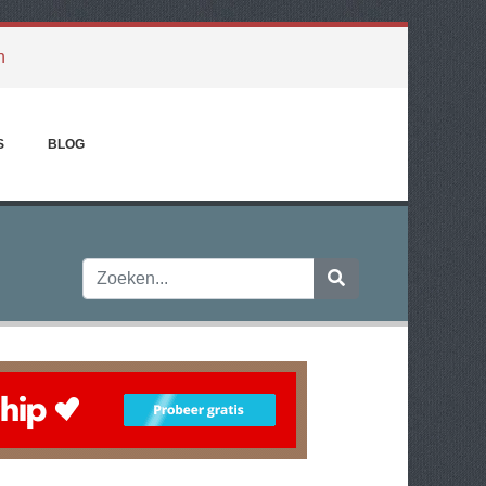
n
S
BLOG