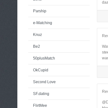
daa
Parship
e-Matching
Knuz
Re
Be2
Wat
ste
wan
50plusMatch
OkCupid
Second Love
Re
SF.dating
@D
FlirtMee
Hoe