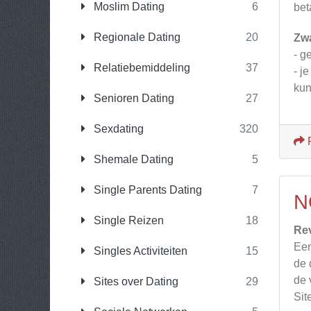
Moslim Dating
6
bet
Regionale Dating
20
Zw
- g
Relatiebemiddeling
37
- j
kun
Senioren Dating
27
Sexdating
320
Shemale Dating
5
Single Parents Dating
7
N
Single Reizen
18
Re
Een
Singles Activiteiten
15
de 
de 
Sites over Dating
29
Sit