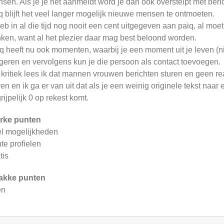
sen. Als je je net aanmeldt word je dan ook overstelpt met beri
q blijft het veel langer mogelijk nieuwe mensen te ontmoeten.
heb in al die tijd nog nooit een cent uitgegeven aan paiq, al moe
ken, want al het plezier daar mag best beloond worden.
q heeft nu ook momenten, waarbij je een moment uit je leven (nie
geren en vervolgens kun je die persoon als contact toevoegen.
 kritiek lees ik dat mannen vrouwen berichten sturen en geen reac
ren en ik ga er van uit dat als je een weinig originele tekst naar
rijpelijk 0 op rekest komt.
rke punten
l mogelijkheden
te profielen
tis
akke punten
en