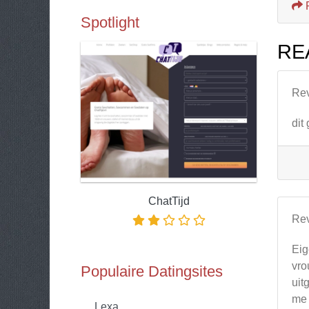
Spotlight
RE
Re
dit
ChatTijd
Re
Eig
vro
Populaire Datingsites
uit
me 
Lexa