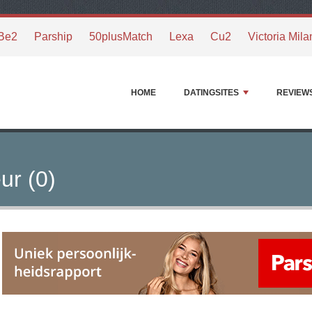
Be2
Parship
50plusMatch
Lexa
Cu2
Victoria Mila
HOME
DATINGSITES
REVIEW
ur (0)