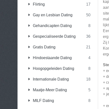
kap
Flirting
17
aan
sit
Gay en Lesbian Dating
50
mak
lijk
Gehandicapten Dating
8
Een
Gespecialiseerde Dating
36
erg
Zij
Gratis Dating
21
Kor
erg
Hindoestaande Dating
4
Ste
Hoogopgeleiden Dating
8
+ e
+ d
Internationale Dating
18
+ c
+ a
Maatje-Meer Dating
5
+ j
MILF Dating
8
+ e