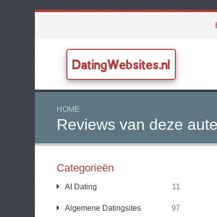
DatingWebsites.nl
HOME
Reviews van deze aute
Categorieën
AI Dating
11
Algemene Datingsites
97