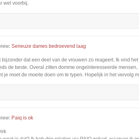
r wel voorbij.
view:
Serieuze dames bedroevend laag
 bijzonder dat een deel van de vrouwen zo reageert. Ik vind het
eds de beste. Overal zitten domme ongeïnteresseerde mensen, m
t je moet de moeite doen om te typen. Hopelijk in het vervolg 
view:
Paiq is ok
irk
 weet je dat? Ik heb drie relaties via PAIQ gehad, waarvan ik er 