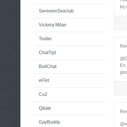
bij
SeniorenSexclub
Victoria Milan
Tinder
Re
ChatTijd
@Di
En 
BullChat
gez
eFlirt
Cu2
Qdate
Re
GayBuddy
@mg