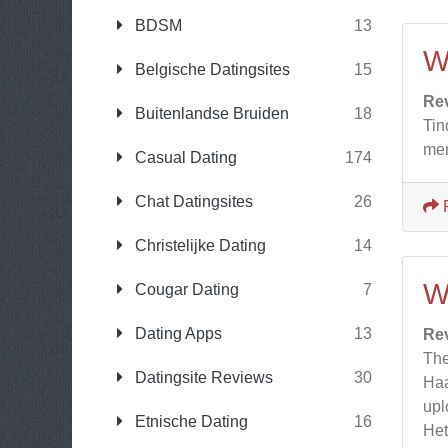
BDSM
13
W
Belgische Datingsites
15
Re
Buitenlandse Bruiden
18
Tin
men
Casual Dating
174
Chat Datingsites
26
Christelijke Dating
14
W
Cougar Dating
7
Dating Apps
13
Re
The
Datingsite Reviews
30
Haa
upl
Etnische Dating
16
Het